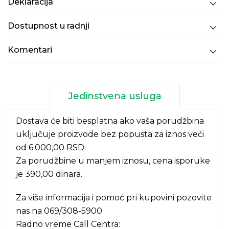
Deklaracija
Dostupnost u radnji
Komentari
Jedinstvena usluga
Dostava će biti besplatna ako vaša porudžbina
uključuje proizvode bez popusta za iznos veći
od 6.000,00 RSD.
Za porudžbine u manjem iznosu, cena isporuke
je 390,00 dinara.
Za više informacija i pomoć pri kupovini pozovite
nas na
069/308-5900
Radno vreme Call Centra: