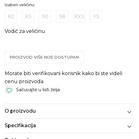
Izaberi veličinu:
82
XS
90
98
XXS
YS
Vodič za veličinu
PROIZVOD VIŠE NIJE DOSTUPAN
Morate biti verifikovani korisnik kako bi ste videli
cenu proizvoda
Sačuvajte u listi želja
O proizvodu
Specifikacija