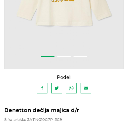
Podeli
Benetton dečija majica d/r
Šifra artikla:
3ATNG10G7P-3C9