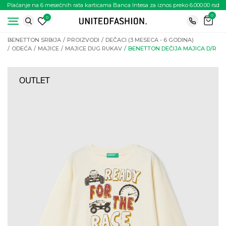
Plaćanje na 6 mesečnih rata karticama Banca Intesa za iznos preko 6.000.00 rsd
0
0
BENETTON SRBIJA
PROIZVODI
DEČACI (3 MESECA - 6 GODINA)
ODEĆA
MAJICE
MAJICE DUG RUKAV
BENETTON DEČIJA MAJICA D/R