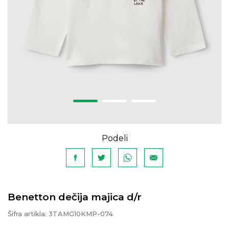
Podeli
Benetton dečija majica d/r
Šifra artikla:
3TAMG10KMP-074