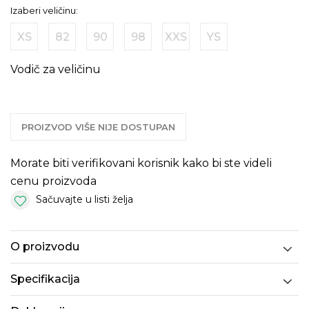
Izaberi veličinu:
XS
82
90
98
XXS
YS
Vodič za veličinu
PROIZVOD VIŠE NIJE DOSTUPAN
Morate biti verifikovani korisnik kako bi ste videli
cenu proizvoda
Sačuvajte u listi želja
O proizvodu
Specifikacija