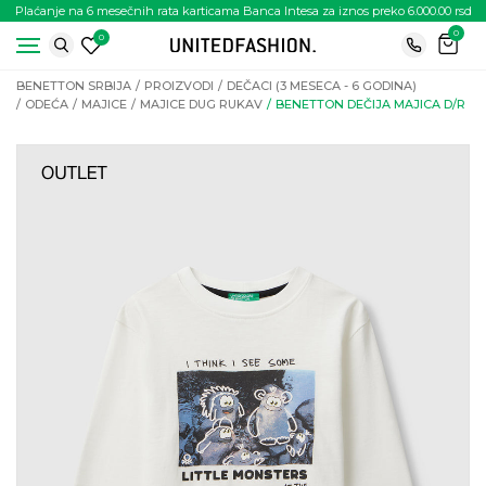
Plaćanje na 6 mesečnih rata karticama Banca Intesa za iznos preko 6.000.00 rsd
0
0
BENETTON SRBIJA
PROIZVODI
DEČACI (3 MESECA - 6 GODINA)
ODEĆA
MAJICE
MAJICE DUG RUKAV
BENETTON DEČIJA MAJICA D/R