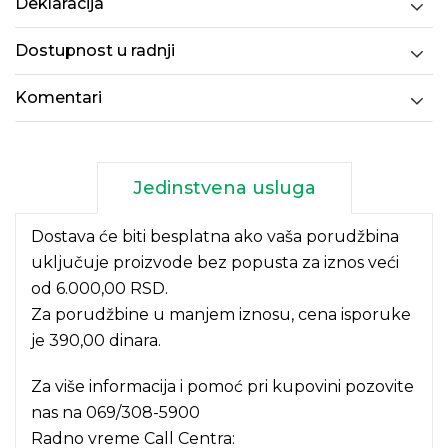
Deklaracija
Dostupnost u radnji
Komentari
Jedinstvena usluga
Dostava će biti besplatna ako vaša porudžbina
uključuje proizvode bez popusta za iznos veći
od 6.000,00 RSD.
Za porudžbine u manjem iznosu, cena isporuke
je 390,00 dinara.
Za više informacija i pomoć pri kupovini pozovite
nas na
069/308-5900
Radno vreme Call Centra: