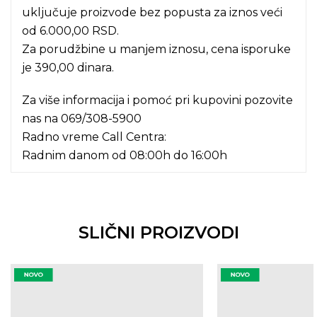
uključuje proizvode bez popusta za iznos veći
od 6.000,00 RSD.
Za porudžbine u manjem iznosu, cena isporuke
je 390,00 dinara.
Za više informacija i pomoć pri kupovini pozovite
nas na
069/308-5900
Radno vreme Call Centra:
Radnim danom od 08:00h do 16:00h
SLIČNI PROIZVODI