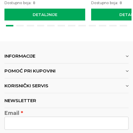
Dostupno boja:
8
Dostupno boja:
8
DETALJNIJE
DETAL
INFORMACIJE
POMOĆ PRI KUPOVINI
KORISNIČKI SERVIS
NEWSLETTER
Email