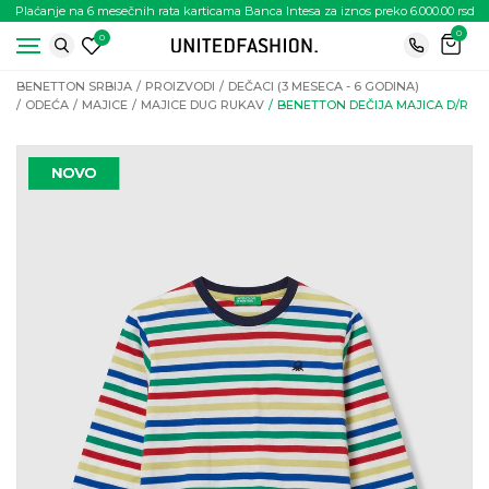
Plaćanje na 6 mesečnih rata karticama Banca Intesa za iznos preko 6.000.00 rsd
0
0
BENETTON SRBIJA
PROIZVODI
DEČACI (3 MESECA - 6 GODINA)
ODEĆA
MAJICE
MAJICE DUG RUKAV
BENETTON DEČIJA MAJICA D/R