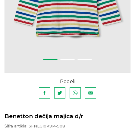
Podeli
Benetton dečija majica d/r
Šifra artikla:
3FNLG10K9P-908