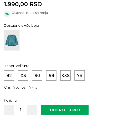
1.990,00
RSD
Obavesti me o sniženju
Dostupno u više boja:
Izaberi veličinu:
82
XS
90
98
XXS
YS
Vodič za veličinu
Količina:
DODAJ U KORPU