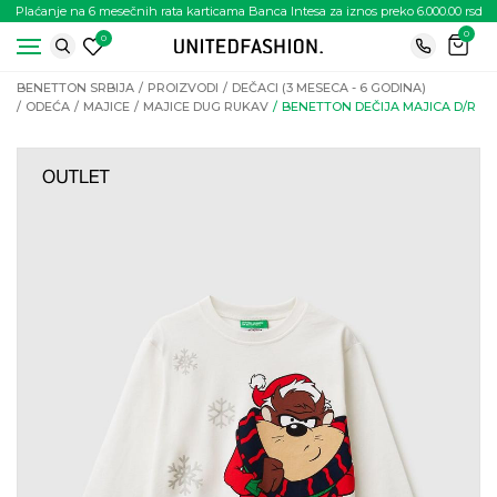
Plaćanje na 6 mesečnih rata karticama Banca Intesa za iznos preko 6.000.00 rsd
0
0
BENETTON SRBIJA
PROIZVODI
DEČACI (3 MESECA - 6 GODINA)
ODEĆA
MAJICE
MAJICE DUG RUKAV
BENETTON DEČIJA MAJICA D/R