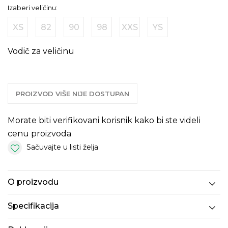
Izaberi veličinu:
XS
82
90
98
XXS
YS
Vodič za veličinu
PROIZVOD VIŠE NIJE DOSTUPAN
Morate biti verifikovani korisnik kako bi ste videli
cenu proizvoda
Sačuvajte u listi želja
O proizvodu
Specifikacija