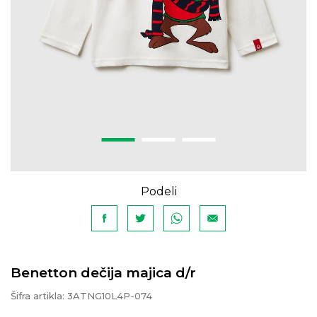
Podeli
Benetton dečija majica d/r
Šifra artikla:
3ATNG10L4P-074