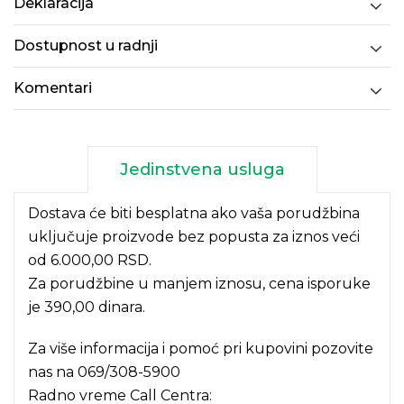
Deklaracija
Dostupnost u radnji
Komentari
Jedinstvena usluga
Dostava će biti besplatna ako vaša porudžbina
uključuje proizvode bez popusta za iznos veći
od 6.000,00 RSD.
Za porudžbine u manjem iznosu, cena isporuke
je 390,00 dinara.
Za više informacija i pomoć pri kupovini pozovite
nas na
069/308-5900
Radno vreme Call Centra: