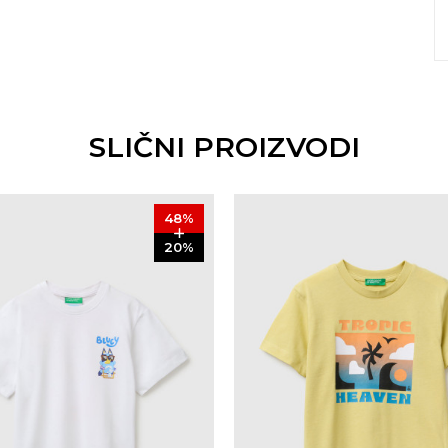
SLIČNI PROIZVODI
48
%
20
%