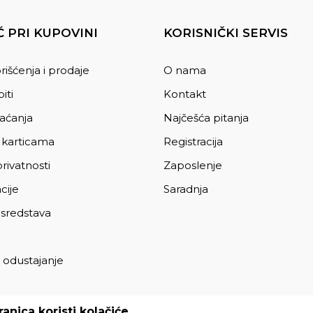
 PRI KUPOVINI
KORISNIČKI SERVIS
rišćenja i prodaje
O nama
iti
Kontakt
laćanja
Najčešća pitanja
 karticama
Registracija
privatnosti
Zaposlenje
cije
Saradnja
 sredstava
 odustajanje
a
anica koristi kolačiće