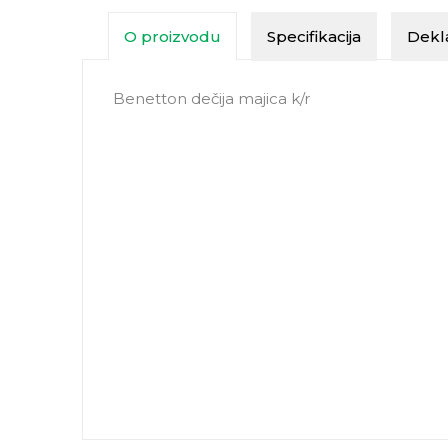
O proizvodu
Specifikacija
Dekla
Benetton dečija majica k/r