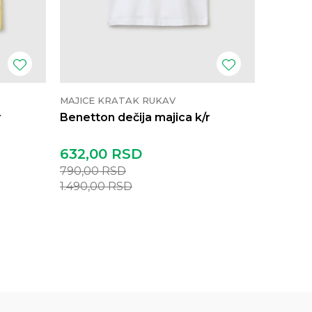
MAJICE KRATAK RUKAV
MAJICE 
r
Benetton dečija majica k/r
Benetto
632,00
RSD
1.032,
790,00
RSD
1.290,0
1.490,00
RSD
2.490,