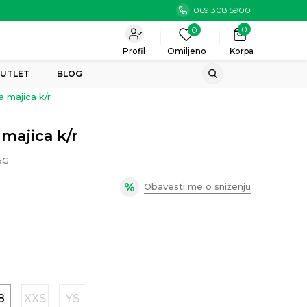
069 308 5900
0
0
Profil
Omiljeno
Korpa
UTLET
BLOG
 majica k/r
majica k/r
5G
Obavesti me o sniženju
8
XXS
YS