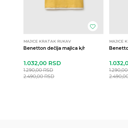
MAJICE KRATAK RUKAV
MAJICE 
Benetton dečija majica k/r
Benetto
1.032,00
RSD
1.032,
1.290,00
RSD
1.290,0
2.490,00
RSD
2.490,0