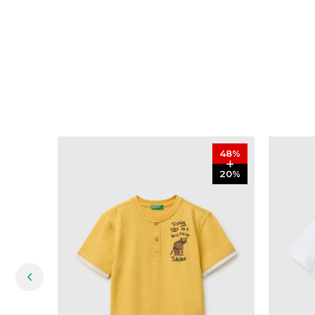
48
%
20
%