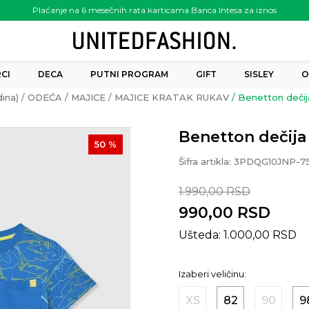
Plaćanje na 6 mesečnih rata karticama Banca Intesa za iznos
preko 6.000.00 rsd
CI
DECA
PUTNI PROGRAM
GIFT
SISLEY
O
ina)
ODEĆA
MAJICE
MAJICE KRATAK RUKAV
Benetton dečija
Benetton dečija 
50
%
Šifra artikla:
3PDQG10JNP-7
1.990,00
RSD
990,00
RSD
Ušteda:
1.000,00
RSD
Izaberi veličinu:
XS
82
90
9