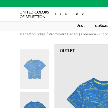
ŽENE
MUŠKAR
Benetton Srbija
Proizvodi
Dečaci (3 meseca - 6 god