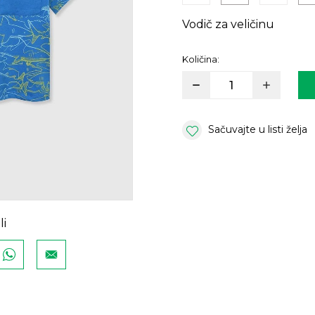
Vodič za veličinu
Količina:
Sačuvajte u listi želja
li