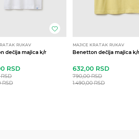
KRATAK RUKAV
MAJICE KRATAK RUKAV
n dečija majica k/r
Benetton dečija majica k/
00
RSD
632,00
RSD
0
RSD
790,00
RSD
0
RSD
1.490,00
RSD