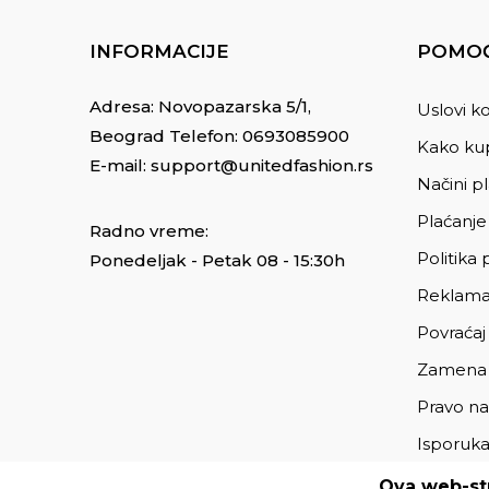
INFORMACIJE
POMOĆ
Adresa: Novopazarska 5/1,
Uslovi ko
Beograd Telefon:
0693085900
Kako kup
E-mail:
support@unitedfashion.rs
Načini p
Plaćanje
Radno vreme:
Politika 
Ponedeljak - Petak 08 - 15:30h
Reklama
Povraćaj
Zamena
Pravo na
Isporuk
Ova web-str