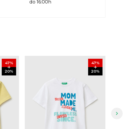
do 16:00h
47
%
47
%
20
%
20
%