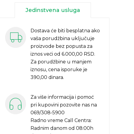
Jedinstvena usluga
Dostava će biti besplatna ako
vaša porudžbina uključuje
proizvode bez popusta za
iznos veći od 6.000,00 RSD.
Za porudžbine u manjem
iznosu, cena isporuke je
390,00 dinara.
Za više informacija i pomoć
pri kupovini pozovite nas na
069/308-5900
Radno vreme Call Centra:
Radnim danom od 08:00h