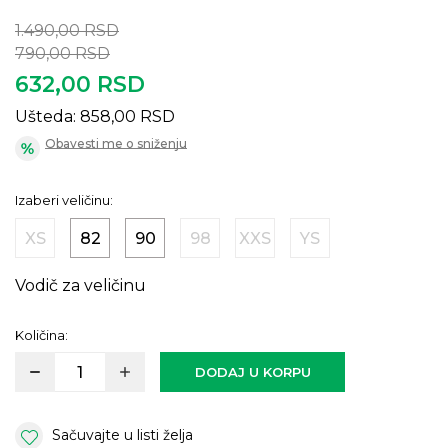
1.490,00
RSD
790,00
RSD
632,00
RSD
Ušteda:
858,00
RSD
Obavesti me o sniženju
Izaberi veličinu:
XS
82
90
98
XXS
YS
Vodič za veličinu
Količina:
DODAJ U KORPU
Sačuvajte u listi želja