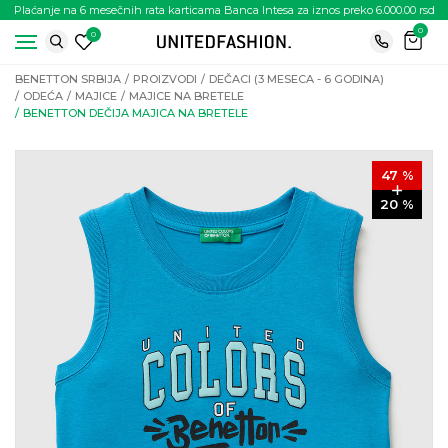
Plaćanje na 6 mesečnih rata karticama Banca Intesa za iznos preko 6.000.00 rsd
0
0
BENETTON SRBIJA
PROIZVODI
DEČACI (3 MESECA - 6 GODINA)
ODEĆA
MAJICE
MAJICE NA BRETELE
BENETTON DEČIJA MAJICA NA BRETELE
47
%
20
%