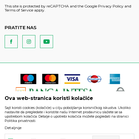
This site is protected by reCAPTCHA and the Google
Privacy Policy
and
Terms of Service
apply.
PRATITE NAS
Ova web-stranica koristi kolačiće
Sajt koristi cookies (kolačiće) u cilju poboljšanja korisničkog iskustva. Ukoliko
nastavite da pregledate i koristite našu Internet prodavnicu slažete se sa
upotrebom kolačića. Detalje o upotrebi kolačića možete pogledati na stranici
Politika privatnosti.
Podaci su informativnog karaktera i podložni su izmenama. Svi
Detaljnije
artikli prikazani na sajtu su deo naše ponude i ne podrazumeva
da su dostupni u svakom trenutku.