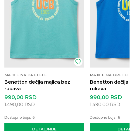
MAJICE NA BRETELE
MAJICE NA BRETEL
Benetton dečija majica bez
Benetton dečija 
rukava
rukava
990,00
RSD
990,00
RSD
1.490,00
RSD
1.490,00
RSD
Dostupno boja:
6
Dostupno boja:
6
DETALJNIJE
DETAL