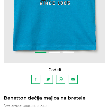
Podeli
Benetton dečija majica na bretele
Šifra artikla:
3I1XGH015P-051