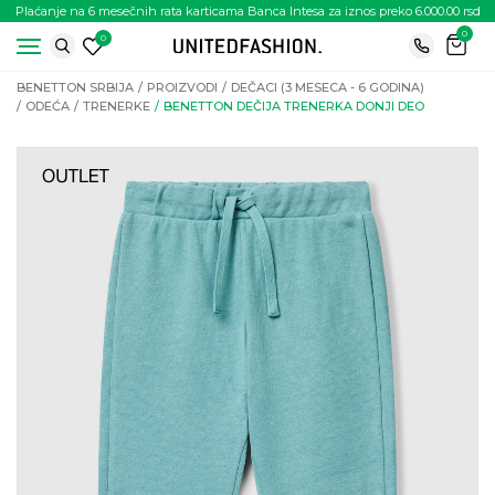
Plaćanje na 6 mesečnih rata karticama Banca Intesa za iznos preko 6.000.00 rsd
0
0
BENETTON SRBIJA
PROIZVODI
DEČACI (3 MESECA - 6 GODINA)
ODEĆA
TRENERKE
BENETTON DEČIJA TRENERKA DONJI DEO