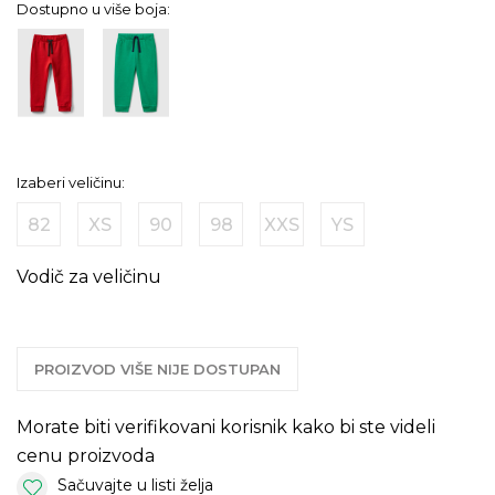
Dostupno u više boja:
Izaberi veličinu:
82
XS
90
98
XXS
YS
Vodič za veličinu
PROIZVOD VIŠE NIJE DOSTUPAN
Morate biti verifikovani korisnik kako bi ste videli
cenu proizvoda
Sačuvajte u listi želja