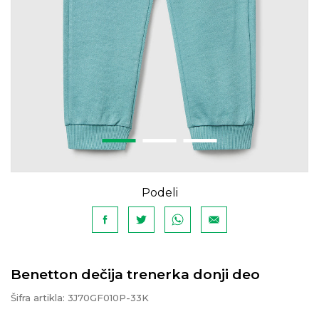
Podeli
Benetton dečija trenerka donji deo
Šifra artikla:
3J70GF010P-33K