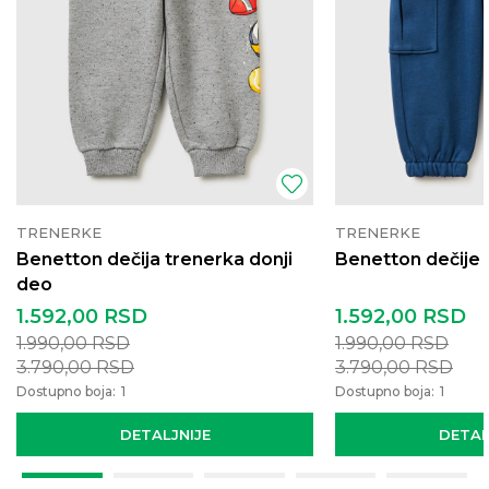
TRENERKE
TRENERKE
Benetton dečija trenerka donji
Benetton dečije
deo
1.592,00
RSD
1.592,00
RSD
1.990,00
RSD
1.990,00
RSD
3.790,00
RSD
3.790,00
RSD
Dostupno boja:
1
Dostupno boja:
1
DETALJNIJE
DETAL