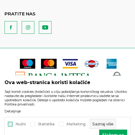
PRATITE NAS
Ova web-stranica koristi kolačiće
Sajt koristi cookies (kolačiće) u cilju poboljšanja korisničkog iskustva. Ukoliko
nastavite da pregledate i koristite našu Internet prodavnicu slažete se sa
upotrebom kolačića. Detalje o upotrebi kolačića možete pogledati na stranici
Politika privatnosti.
Podaci su informativnog karaktera i podložni su izmenama. Svi
Detaljnije
artikli prikazani na sajtu su deo naše ponude i ne podrazumeva
da su dostupni u svakom trenutku.
Saznaj više
Nužni
Statistika
Marketing
©2026
https://www.unitedfashion.rs/
, Izrada
NB SOFT
. Sva prava
Slažem se