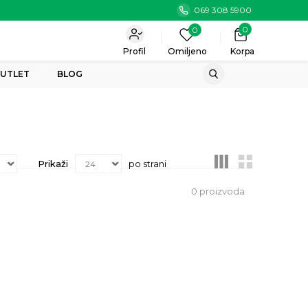
069 308 5900
0
0
Profil
Omiljeno
Korpa
UTLET
BLOG
Prikaži
po strani
0
proizvoda