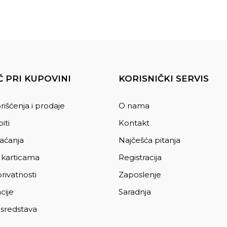
 PRI KUPOVINI
KORISNIČKI SERVIS
rišćenja i prodaje
O nama
iti
Kontakt
laćanja
Najčešća pitanja
 karticama
Registracija
privatnosti
Zaposlenje
cije
Saradnja
 sredstava