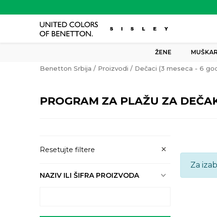
ŽENE
MUŠKAR
Benetton Srbija
Proizvodi
Dečaci (3 meseca - 6 god
PROGRAM ZA PLAŽU ZA DEČAK
Resetujte filtere
Za iza
NAZIV ILI ŠIFRA PROIZVODA