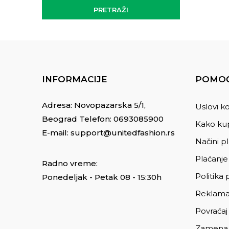
PRETRAŽI
INFORMACIJE
POMOĆ
Adresa: Novopazarska 5/1,
Uslovi ko
Beograd Telefon:
0693085900
Kako kup
E-mail:
support@unitedfashion.rs
Načini p
Plaćanje
Radno vreme:
Politika 
Ponedeljak - Petak 08 - 15:30h
Reklama
Povraćaj
Zamena