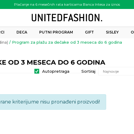
Plaćanje na 6 mesečnih rata karticama Banca Intesa za iznos
preko 6.000.00 rsd
CI
DECA
PUTNI PROGRAM
GIFT
SISLEY
O
ina)
Program za plažu za dečake od 3 meseca do 6 godina
E OD 3 MESECA DO 6 GODINA
Autopretraga
Sortiraj
brane kriterijume nisu pronađeni proizvodi!