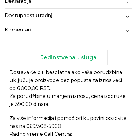
Deklaracija
Dostupnost u radnji
Komentari
Jedinstvena usluga
Dostava će biti besplatna ako vaša porudžbina
uključuje proizvode bez popusta za iznos veći
od 6.000,00 RSD.
Za porudžbine u manjem iznosu, cena isporuke
je 390,00 dinara.
Za više informacija i pomoć pri kupovini pozovite
nas na
069/308-5900
Radno vreme Call Centra: