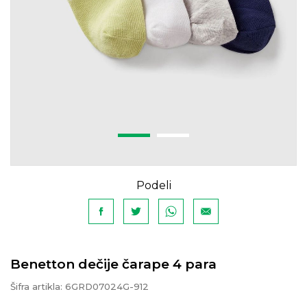
Podeli
Benetton dečije čarape 4 para
Šifra artikla:
6GRD07024G-912