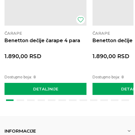
ČARAPE
ČARAPE
Benetton dečije čarape 4 para
Benetton dečije 
1.890,00
RSD
1.890,00
RSD
Dostupno boja:
8
Dostupno boja:
8
DETALJNIJE
DETAL
INFORMACIJE