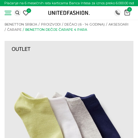
Plaćanje na 6 mesečnih rata karticama Banca Intesa za iznos preko 6.000.00 rsd
0
0
BENETTON SRBIJA
PROIZVODI
DEČACI (6 - 14 GODINA)
AKSESOARI
ČARAPE
BENETTON DEČIJE ČARAPE 4 PARA