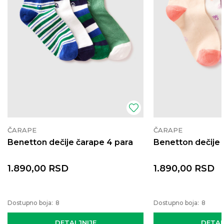
ČARAPE
ČARAPE
Benetton dečije čarape 4 para
Benetton dečije 
1.890,00
RSD
1.890,00
RSD
Dostupno boja:
8
Dostupno boja:
8
DETALJNIJE
DETAL