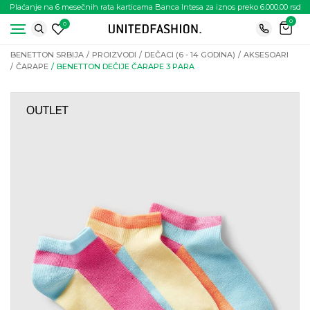
Plaćanje na 6 mesečnih rata karticama Banca Intesa za iznos preko 6.000.00 rsd
0
0
BENETTON SRBIJA
PROIZVODI
DEČACI (6 - 14 GODINA)
AKSESOARI
ČARAPE
BENETTON DEČIJE ČARAPE 3 PARA