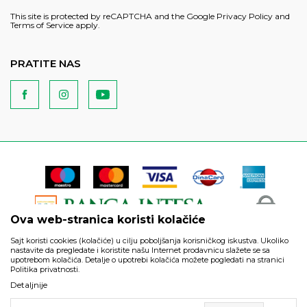
This site is protected by reCAPTCHA and the Google
Privacy Policy
and
Terms of Service
apply.
PRATITE NAS
Ova web-stranica koristi kolačiće
Sajt koristi cookies (kolačiće) u cilju poboljšanja korisničkog iskustva. Ukoliko
nastavite da pregledate i koristite našu Internet prodavnicu slažete se sa
upotrebom kolačića. Detalje o upotrebi kolačića možete pogledati na stranici
Politika privatnosti.
Podaci su informativnog karaktera i podložni su izmenama. Svi
Detaljnije
artikli prikazani na sajtu su deo naše ponude i ne podrazumeva
da su dostupni u svakom trenutku.