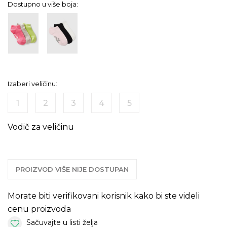
Dostupno u više boja:
Izaberi veličinu:
1
2
3
4
5
Vodič za veličinu
PROIZVOD VIŠE NIJE DOSTUPAN
Morate biti verifikovani korisnik kako bi ste videli
cenu proizvoda
Sačuvajte u listi želja