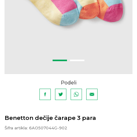
Podeli
Benetton dečije čarape 3 para
Šifra artikla:
6AO507044G-902