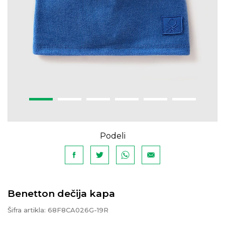
Podeli
Benetton dečija kapa
Šifra artikla:
68F8CA026G-19R