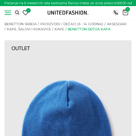
Plaćanje na 6 mesečnih rata karticama Banca Intesa za iznos preko 6.000.00 rsd
0
0
BENETTON SRBIJA
PROIZVODI
DEČACI (6 - 14 GODINA)
AKSESOARI
KAPE, ŠALOVI I RUKAVICE
KAPE
BENETTON DEČIJA KAPA