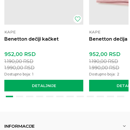
KAPE
KAPE
Benetton dečiji kačket
Benetton dečija
952,00
RSD
952,00
RSD
1.190,00
RSD
1.190,00
RSD
1.990,00
RSD
1.990,00
RSD
Dostupno boja:
1
Dostupno boja:
2
DETALJNIJE
DETAL
INFORMACIJE