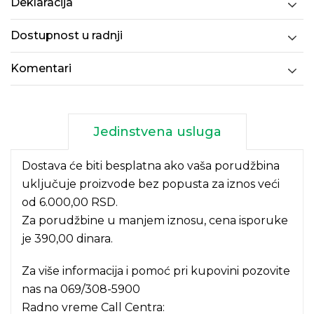
Deklaracija
Dostupnost u radnji
Komentari
Jedinstvena usluga
Dostava će biti besplatna ako vaša porudžbina
uključuje proizvode bez popusta za iznos veći
od 6.000,00 RSD.
Za porudžbine u manjem iznosu, cena isporuke
je 390,00 dinara.
Za više informacija i pomoć pri kupovini pozovite
nas na
069/308-5900
Radno vreme Call Centra: