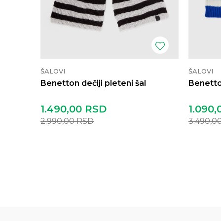
ŠALOVI
ŠALOVI
Benetton dečiji pleteni šal
Benetton
1.490,00
RSD
1.090,
2.990,00
RSD
3.490,0