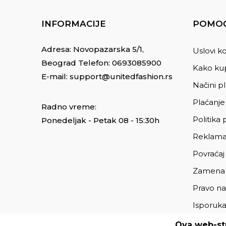
INFORMACIJE
POMOĆ
Adresa: Novopazarska 5/1,
Uslovi ko
Beograd Telefon:
0693085900
Kako kup
E-mail:
support@unitedfashion.rs
Načini p
Plaćanje
Radno vreme:
Politika 
Ponedeljak - Petak 08 - 15:30h
Reklama
Povraćaj
Zamena
Pravo na
Isporuk
Ova web-str