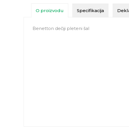
O proizvodu
Specifikacija
Dekla
Benetton dečiji pleteni šal