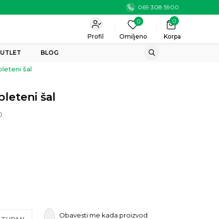
069 308 5900
0
0
Profil
Omiljeno
Korpa
UTLET
BLOG
leteni šal
pleteni šal
0
Obavesti me kada proizvod