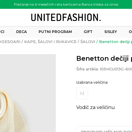
Plaćanje na 6 mesečnih rata karticama Banca Intesa za iznos
preko 6.000.00 rsd
CI
DECA
PUTNI PROGRAM
GIFT
SISLEY
O
KSESOARI
KAPE, ŠALOVI I RUKAVICE
ŠALOVI
Benetton dečiji p
Benetton dečiji 
Šifra artikla:
105HCU013G-60
Izabrana veličina:
M
Vodič za veličinu