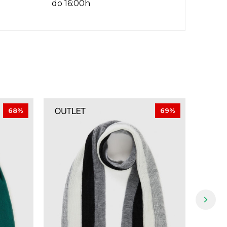
do 16:00h
68
%
69
%