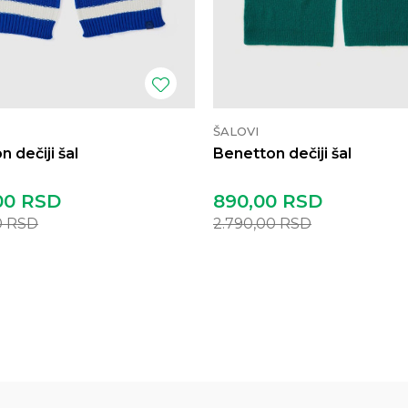
ŠALOVI
 dečiji šal
Benetton dečiji šal
00
RSD
890,00
RSD
0
RSD
2.790,00
RSD