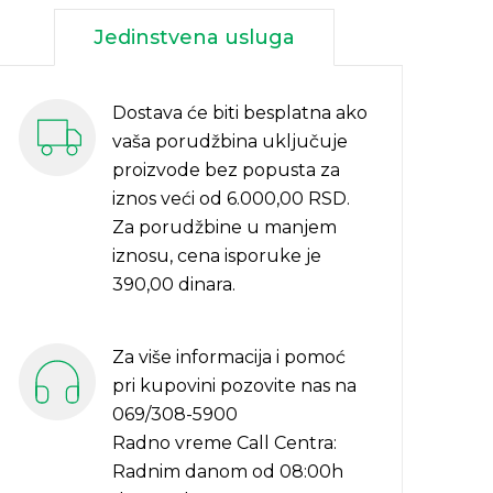
Jedinstvena usluga
Dostava će biti besplatna ako
vaša porudžbina uključuje
proizvode bez popusta za
iznos veći od 6.000,00 RSD.
Za porudžbine u manjem
iznosu, cena isporuke je
390,00 dinara.
Za više informacija i pomoć
pri kupovini pozovite nas na
069/308-5900
Radno vreme Call Centra:
Radnim danom od 08:00h