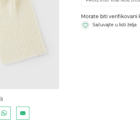
PROIZVOD VIŠE NIJE D
Morate biti verifikovani
Sačuvajte u listi želja
li