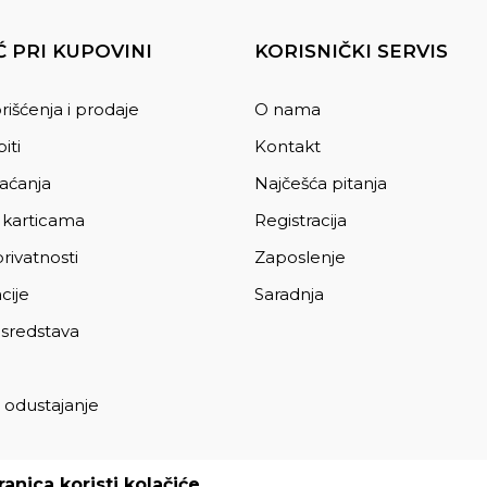
 PRI KUPOVINI
KORISNIČKI SERVIS
rišćenja i prodaje
O nama
iti
Kontakt
laćanja
Najčešća pitanja
 karticama
Registracija
privatnosti
Zaposlenje
cije
Saradnja
 sredstava
 odustajanje
a
anica koristi kolačiće