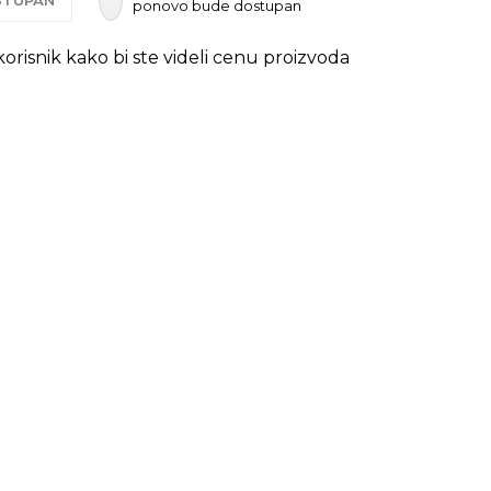
OSTUPAN
ponovo bude dostupan
 korisnik kako bi ste videli cenu proizvoda