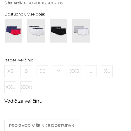
Šifra artikla:
3OP80X230G-1H5
Dostupno u više boja:
Izaberi veličinu:
XS
S
90
M
XXS
L
XL
XXL
XXXL
Vodič za veličinu
PROIZVOD VIŠE NIJE DOSTUPAN