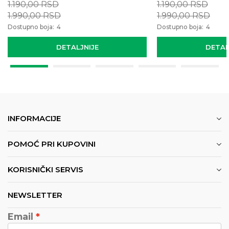
1.190,00
RSD
1.190,00
RSD
1.990,00
RSD
1.990,00
RSD
Dostupno boja:
4
Dostupno boja:
4
DETALJNIJE
DETAL
INFORMACIJE
POMOĆ PRI KUPOVINI
KORISNIČKI SERVIS
NEWSLETTER
Email