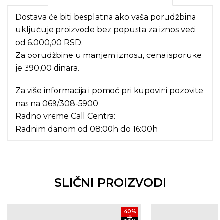
Dostava će biti besplatna ako vaša porudžbina
uključuje proizvode bez popusta za iznos veći
od 6.000,00 RSD.
Za porudžbine u manjem iznosu, cena isporuke
je 390,00 dinara.
Za više informacija i pomoć pri kupovini pozovite
nas na
069/308-5900
Radno vreme Call Centra:
Radnim danom od 08:00h do 16:00h
SLIČNI PROIZVODI
40
%