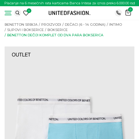
Plaćanje na 6 mesečnih rata karticama Banca Intesa za iznos preko 6.000.00 rsd
0
0
BENETTON SRBIJA
PROIZVODI
DEČACI (6 - 14 GODINA)
INTIMO
SLIPOVI I BOKSERICE
BOKSERICE
BENETTON DEČIJI KOMPLET OD DVA PARA BOKSERICA