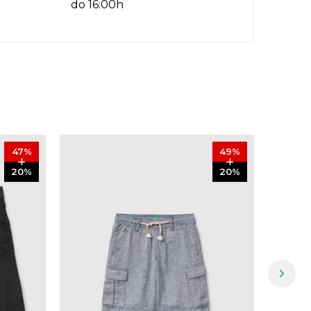
do 16:00h
47
%
49
%
20
%
20
%