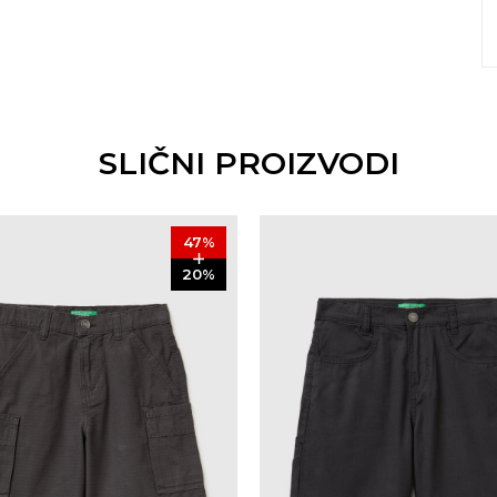
SLIČNI PROIZVODI
47
%
20
%