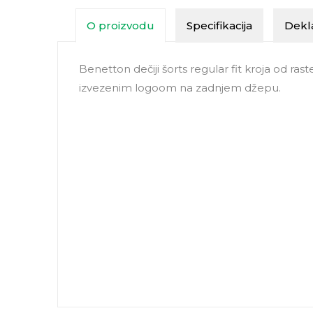
O proizvodu
Specifikacija
Dekla
Benetton dečiji šorts regular fit kroja od rast
izvezenim logoom na zadnjem džepu.