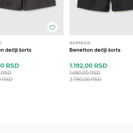
E
BERMUDE
 dečiji šorts
Benetton dečiji šorts
00
RSD
1.192,00
RSD
0
RSD
1.490,00
RSD
0
RSD
2.790,00
RSD