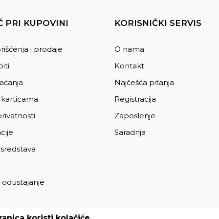
 PRI KUPOVINI
KORISNIČKI SERVIS
rišćenja i prodaje
O nama
iti
Kontakt
laćanja
Najčešća pitanja
 karticama
Registracija
privatnosti
Zaposlenje
cije
Saradnja
 sredstava
 odustajanje
a
anica koristi kolačiće