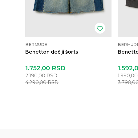
BERMUDE
BERMUD
Benetton dečiji šorts
Benetton
1.752,00
RSD
1.592,
2.190,00
RSD
1.990,0
4.290,00
RSD
3.790,0