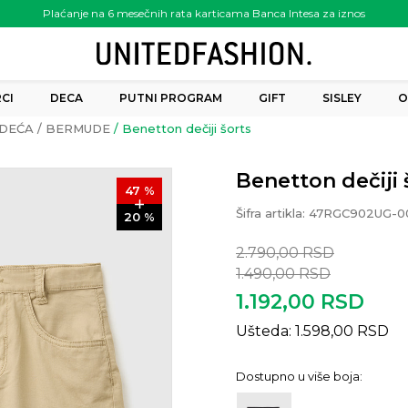
Plaćanje na 6 mesečnih rata karticama Banca Intesa za iznos
preko 6.000.00 rsd
CI
DECA
PUTNI PROGRAM
GIFT
SISLEY
O
DEĆA
BERMUDE
Benetton dečiji šorts
Benetton dečiji 
47
%
Šifra artikla:
47RGC902UG-0
20
%
2.790,00
RSD
1.490,00
RSD
1.192,00
RSD
Ušteda:
1.598,00
RSD
Dostupno u više boja: