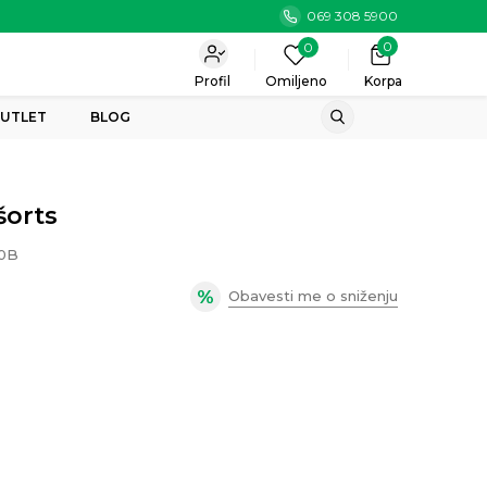
069 308 5900
0
0
Profil
Omiljeno
Korpa
UTLET
BLOG
šorts
0B
Obavesti me o sniženju