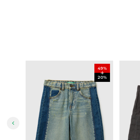
49
%
20
%