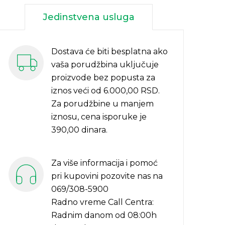
Jedinstvena usluga
Dostava će biti besplatna ako
vaša porudžbina uključuje
proizvode bez popusta za
iznos veći od 6.000,00 RSD.
Za porudžbine u manjem
iznosu, cena isporuke je
390,00 dinara.
Za više informacija i pomoć
pri kupovini pozovite nas na
069/308-5900
Radno vreme Call Centra:
Radnim danom od 08:00h