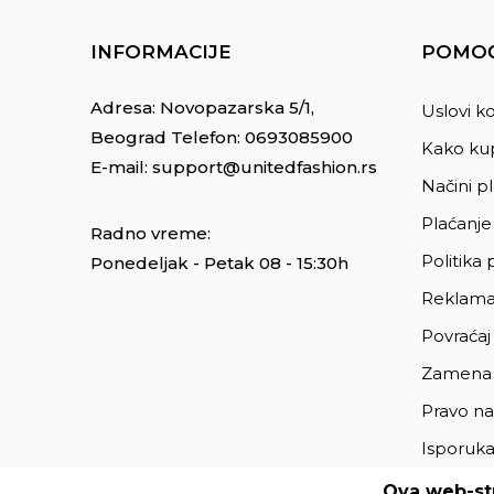
INFORMACIJE
POMOĆ
Adresa: Novopazarska 5/1,
Uslovi ko
Beograd Telefon:
0693085900
Kako kup
E-mail:
support@unitedfashion.rs
Načini p
Plaćanje
Radno vreme:
Politika 
Ponedeljak - Petak 08 - 15:30h
Reklama
Povraćaj
Zamena
Pravo na
Isporuk
Ova web-str