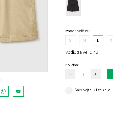
Izaberi veličinu:
S
M
L
X
Vodič za veličinu
Količina:
li
Sačuvajte u listi želja