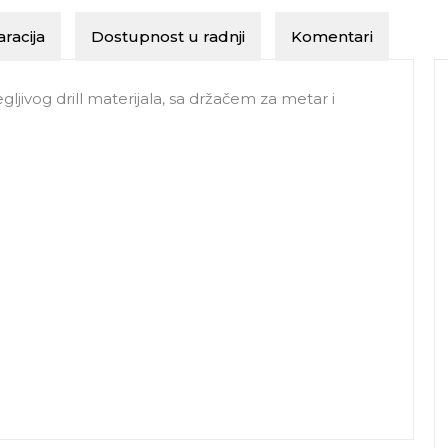
racija
Dostupnost u radnji
Komentari
egljivog drill materijala, sa držačem za metar i