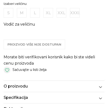
Izaberi veličinu:
S
M
L
XL
XXL
XXXL
Vodič za veličinu
PROIZVOD VIŠE NIJE DOSTUPAN
Morate biti verifikovani korisnik kako bi ste videli
cenu proizvoda
Sačuvajte u listi želja
O proizvodu
Specifikacija