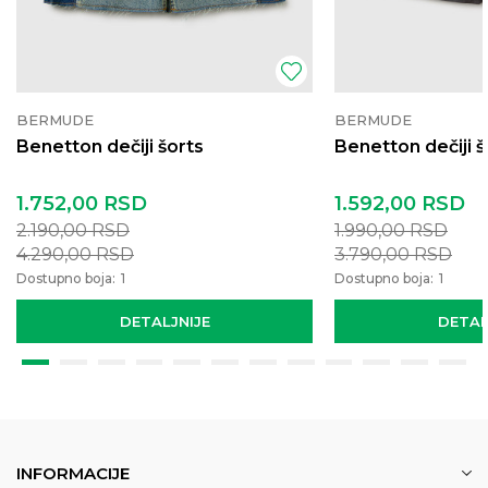
BERMUDE
BERMUDE
Benetton dečiji šorts
Benetton dečiji š
1.752,00
RSD
1.592,00
RSD
2.190,00
RSD
1.990,00
RSD
4.290,00
RSD
3.790,00
RSD
Dostupno boja:
1
Dostupno boja:
1
DETALJNIJE
DETAL
INFORMACIJE