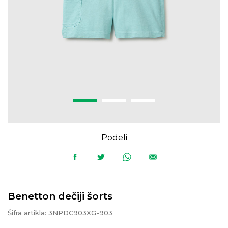
Podeli
Benetton dečiji šorts
Šifra artikla:
3NPDC903XG-903