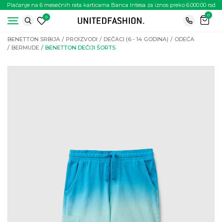
Plaćanje na 6 mesečnih rata karticama Banca Intesa za iznos preko 6.000.00 rsd
0
0
BENETTON SRBIJA
PROIZVODI
DEČACI (6 - 14 GODINA)
ODEĆA
BERMUDE
BENETTON DEČIJI ŠORTS