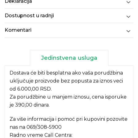
Deklaracija
Dostupnost u radnji
Komentari
Jedinstvena usluga
Dostava će biti besplatna ako vaša porudžbina
uključuje proizvode bez popusta za iznos veći
od 6.000,00 RSD.
Za porudžbine u manjem iznosu, cena isporuke
je 390,00 dinara.
Za više informacija i pomoć pri kupovini pozovite
nas na
069/308-5900
Radno vreme Call Centra: