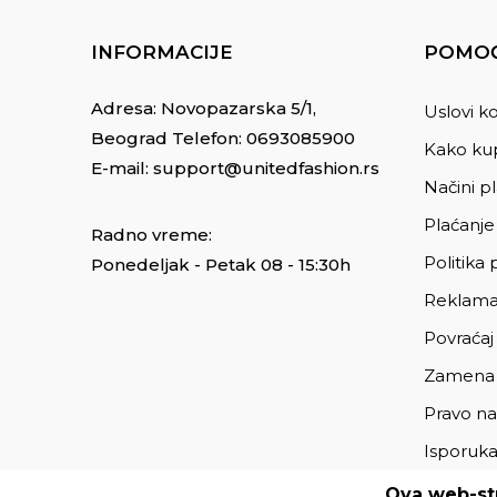
INFORMACIJE
POMOĆ
Adresa: Novopazarska 5/1,
Uslovi ko
Beograd Telefon:
0693085900
Kako kup
E-mail:
support@unitedfashion.rs
Načini p
Plaćanje
Radno vreme:
Politika 
Ponedeljak - Petak 08 - 15:30h
Reklama
Povraćaj
Zamena
Pravo na
Isporuk
Ova web-str