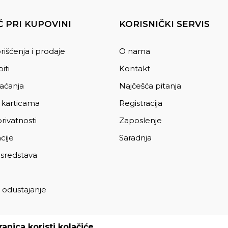
 PRI KUPOVINI
KORISNIČKI SERVIS
rišćenja i prodaje
O nama
iti
Kontakt
laćanja
Najčešća pitanja
 karticama
Registracija
privatnosti
Zaposlenje
cije
Saradnja
 sredstava
 odustajanje
a
anica koristi kolačiće