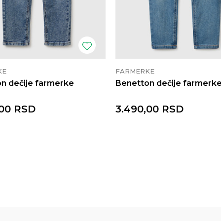
KE
FARMERKE
n dečije farmerke
Benetton dečije farmerk
00
RSD
3.490,00
RSD