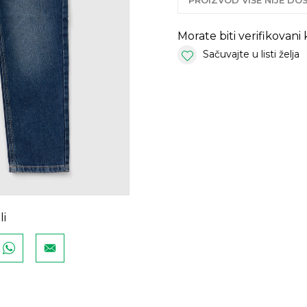
PROIZVOD VIŠE NIJE D
Morate biti verifikovani
Sačuvajte u listi želja
li