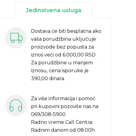
Jedinstvena usluga
Dostava će biti besplatna ako
vaša porudžbina uključuje
proizvode bez popusta za
iznos veći od 6.000,00 RSD.
Za porudžbine u manjem
iznosu, cena isporuke je
390,00 dinara.
Za više informacija i pomoć
pri kupovini pozovite nas na
069/308-5900
Radno vreme Call Centra:
Radnim danom od 08:00h