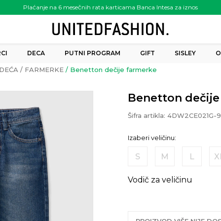
Plaćanje na 6 mesečnih rata karticama Banca Intesa za iznos
preko 6.000.00 rsd
CI
DECA
PUTNI PROGRAM
GIFT
SISLEY
O
DEĆA
FARMERKE
Benetton dečije farmerke
Benetton dečije
Šifra artikla:
4DW2CE021G-9
Izaberi veličinu:
S
M
L
X
Vodič za veličinu