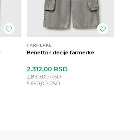
FARMERKE
FARMER
e
Benetton dečije farmerke
Benett
2.312,00
RSD
2.790
2.890,00
RSD
5.690,00
RSD