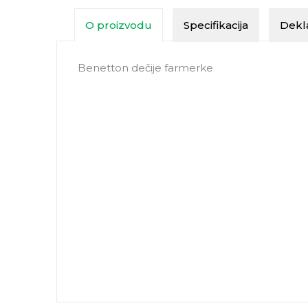
O proizvodu
Specifikacija
Dekla
Benetton dečije farmerke