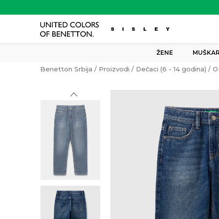
ŽENE
MUŠKAR
Benetton Srbija
Proizvodi
Dečaci (6 - 14 godina)
O