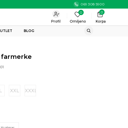
069 308 5900
0
0
Profil
Omiljeno
Korpa
UTLET
BLOG
 farmerke
01
L
XXL
XXXL