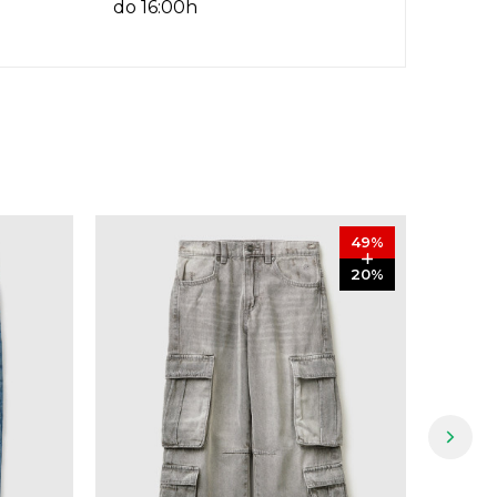
do 16:00h
49
%
20
%