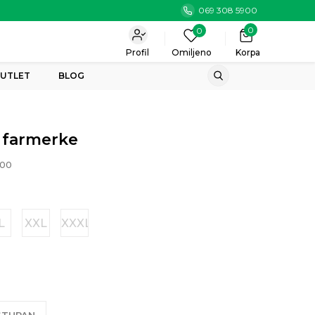
069 308 5900
0
0
Profil
Omiljeno
Korpa
UTLET
BLOG
 farmerke
00
L
XXL
XXXL