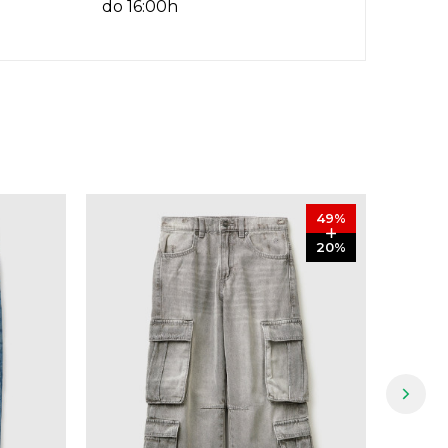
do 16:00h
49
%
20
%