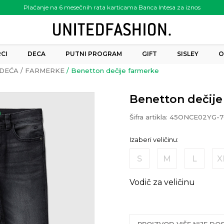
Plaćanje na 6 mesečnih rata karticama Banca Intesa za iznos
preko 6.000.00 rsd
CI
DECA
PUTNI PROGRAM
GIFT
SISLEY
O
DEĆA
FARMERKE
Benetton dečije farmerke
Benetton dečije
Šifra artikla:
45ONCE02YG-7
Izaberi veličinu:
S
M
L
X
Vodič za veličinu