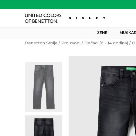
ŽENE
MUŠKAR
Benetton Srbija
Proizvodi
Dečaci (6 - 14 godina)
O