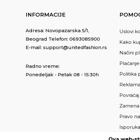
INFORMACIJE
POMOĆ
Adresa: Novopazarska 5/1,
Uslovi ko
Beograd Telefon:
0693085900
Kako kup
E-mail:
support@unitedfashion.rs
Načini p
Plaćanje
Radno vreme:
Politika 
Ponedeljak - Petak 08 - 15:30h
Reklama
Povraćaj
Zamena
Pravo na
Isporuk
Ova web-str