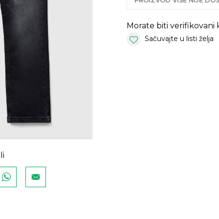
PROIZVOD VIŠE NIJE D
Morate biti verifikovani
Sačuvajte u listi želja
li