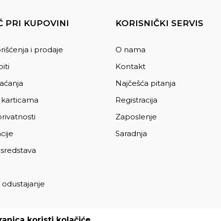
 PRI KUPOVINI
KORISNIČKI SERVIS
rišćenja i prodaje
O nama
iti
Kontakt
laćanja
Najčešća pitanja
 karticama
Registracija
privatnosti
Zaposlenje
cije
Saradnja
 sredstava
 odustajanje
a
anica koristi kolačiće