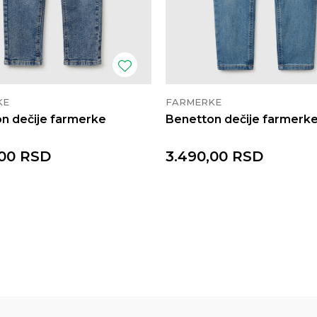
KE
FARMERKE
n dečije farmerke
Benetton dečije farmerk
00
RSD
3.490,00
RSD