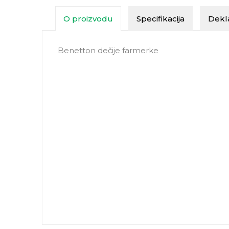
O proizvodu
Specifikacija
Dekla
Benetton dečije farmerke