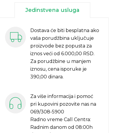
Jedinstvena usluga
Dostava će biti besplatna ako
vaša porudžbina uključuje
proizvode bez popusta za
iznos veći od 6.000,00 RSD.
Za porudžbine u manjem
iznosu, cena isporuke je
390,00 dinara.
Za više informacija i pomoć
pri kupovini pozovite nas na
069/308-5900
Radno vreme Call Centra:
Radnim danom od 08:00h