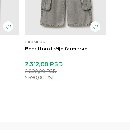
FARMERKE
FARMER
e
Benetton dečije farmerke
Benett
2.312,00
RSD
2.790
2.890,00
RSD
5.690,00
RSD