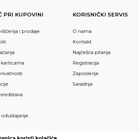
 PRI KUPOVINI
KORISNIČKI SERVIS
rišćenja i prodaje
O nama
iti
Kontakt
laćanja
Najčešća pitanja
 karticama
Registracija
privatnosti
Zaposlenje
cije
Saradnja
 sredstava
 odustajanje
a
anica koristi kolačiće