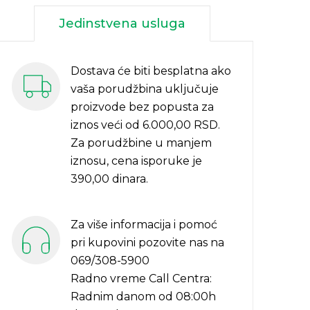
Jedinstvena usluga
Dostava će biti besplatna ako
vaša porudžbina uključuje
proizvode bez popusta za
iznos veći od 6.000,00 RSD.
Za porudžbine u manjem
iznosu, cena isporuke je
390,00 dinara.
Za više informacija i pomoć
pri kupovini pozovite nas na
069/308-5900
Radno vreme Call Centra:
Radnim danom od 08:00h