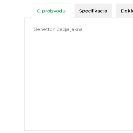
O proizvodu
Specifikacija
Dekla
Benetton dečija jakna