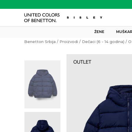
ŽENE
MUŠKAR
Benetton Srbija
Proizvodi
Dečaci (6 - 14 godina)
O