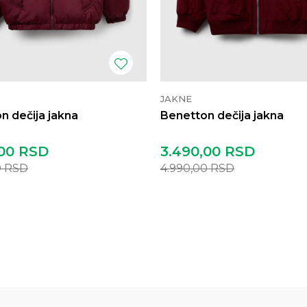
JAKNE
n dečija jakna
Benetton dečija jakna
00
RSD
3.490,00
RSD
0
RSD
4.990,00
RSD