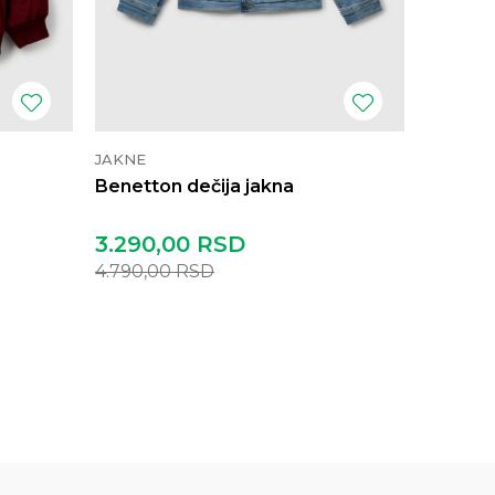
JAKNE
JAKNE
Benetton dečija jakna
Benetto
3.290,00
RSD
2.590
4.790,00
RSD
8.390,