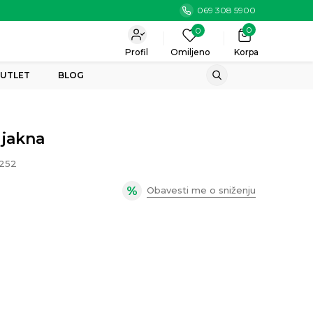
069 308 5900
0
0
Profil
Omiljeno
Korpa
UTLET
BLOG
 jakna
252
Obavesti me o sniženju