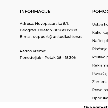
INFORMACIJE
POMOĆ
Adresa: Novopazarska 5/1,
Uslovi ko
Beograd Telefon:
0693085900
Kako kup
E-mail:
support@unitedfashion.rs
Načini p
Plaćanje
Radno vreme:
Politika 
Ponedeljak - Petak 08 - 15:30h
Reklama
Povraćaj
Zamena
Pravo na
Isporuk
Ova web-str