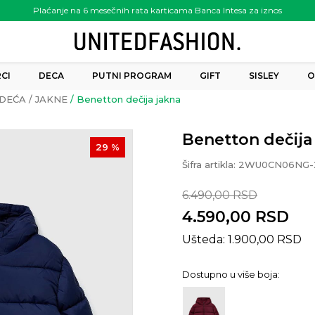
Plaćanje na 6 mesečnih rata karticama Banca Intesa za iznos
preko 6.000.00 rsd
CI
DECA
PUTNI PROGRAM
GIFT
SISLEY
O
DEĆA
JAKNE
Benetton dečija jakna
Benetton dečija
29
%
Šifra artikla:
2WU0CN06NG-
6.490,00
RSD
4.590,00
RSD
Ušteda:
1.900,00
RSD
Dostupno u više boja: