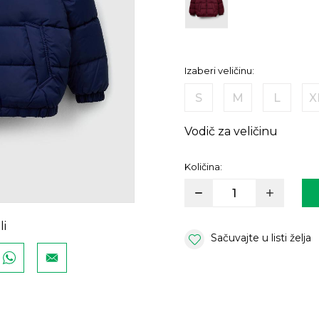
Izaberi veličinu:
S
M
L
X
Vodič za veličinu
Količina:
li
Sačuvajte u listi želja