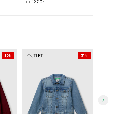
do 16:00h
30
%
31
%