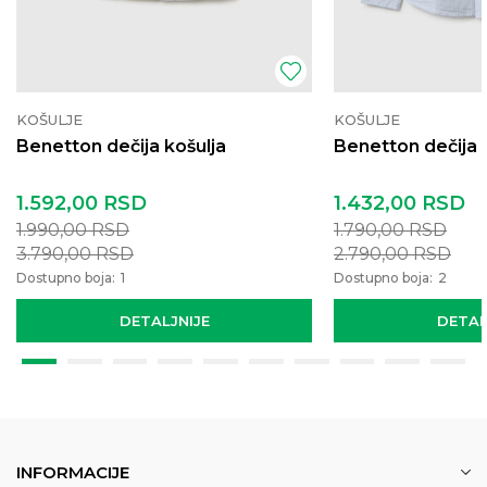
KOŠULJE
KOŠULJE
Benetton dečija košulja
Benetton dečija 
1.592,00
RSD
1.432,00
RSD
1.990,00
RSD
1.790,00
RSD
3.790,00
RSD
2.790,00
RSD
Dostupno boja:
1
Dostupno boja:
2
DETALJNIJE
DETAL
INFORMACIJE