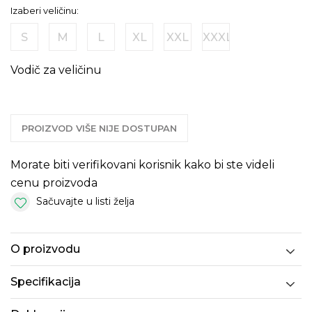
Izaberi veličinu:
S
M
L
XL
XXL
XXXL
Vodič za veličinu
PROIZVOD VIŠE NIJE DOSTUPAN
Morate biti verifikovani korisnik kako bi ste videli
cenu proizvoda
Sačuvajte u listi želja
O proizvodu
Specifikacija