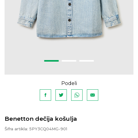
Podeli
Benetton dečija košulja
Šifra artikla:
5PY3CQ04MG-901