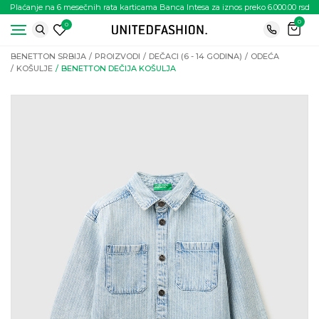
Plaćanje na 6 mesečnih rata karticama Banca Intesa za iznos preko 6.000.00 rsd
0
0
BENETTON SRBIJA
PROIZVODI
DEČACI (6 - 14 GODINA)
ODEĆA
KOŠULJE
BENETTON DEČIJA KOŠULJA