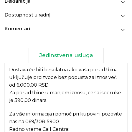
Deklaracija
Dostupnost u radnji
Komentari
Jedinstvena usluga
Dostava će biti besplatna ako vaša porudžbina
uključuje proizvode bez popusta za iznos veći
od 6.000,00 RSD.
Za porudžbine u manjem iznosu, cena isporuke
je 390,00 dinara.
Za više informacija i pomoć pri kupovini pozovite
nas na
069/308-5900
Radno vreme Call Centra: