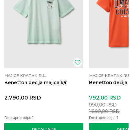
MAJICE KRATAK RUKAV
MAJICE K
Benetton dečija majica k/r
Benetton dečija 
2.790,00
RSD
792,00
RSD
990,00
RSD
1.890,00
RSD
Dostupno boja:
1
Dostupno boja:
1
DETALJNIJE
DETAL