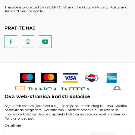
This site is protected by reCAPTCHA and the Google
Privacy Policy
and
Terms of Service
apply.
PRATITE NAS
Ova web-stranica koristi kolačiće
Sajt koristi cookies (kolačiće) u cilju poboljšanja korisničkog iskustva. Ukoliko
nastavite da pregledate i koristite našu Internet prodavnicu slažete se sa
upotrebom kolačića. Detalje o upotrebi kolačića možete pogledati na stranici
Politika privatnosti.
Podaci su informativnog karaktera i podložni su izmenama. Svi
Detaljnije
artikli prikazani na sajtu su deo naše ponude i ne podrazumeva
da su dostupni u svakom trenutku.