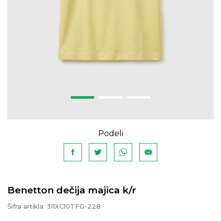
Podeli
Benetton dečija majica k/r
Šifra artikla:
3I1XC10TFG-228