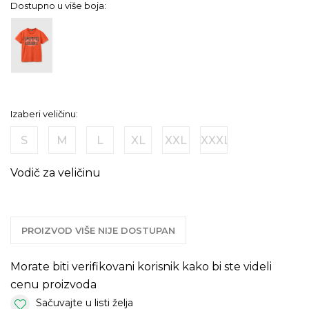
Dostupno u više boja:
Izaberi veličinu:
S
M
L
XL
XXL
XXXL
Vodič za veličinu
PROIZVOD VIŠE NIJE DOSTUPAN
Morate biti verifikovani korisnik kako bi ste videli
cenu proizvoda
Sačuvajte u listi želja