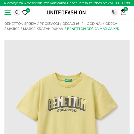
Plaćanje na 6 mesečnih rata karticama Banca Intesa za iznos preko 6.000.00 rsd
0
0
BENETTON SRBIJA
PROIZVODI
DEČACI (6 - 14 GODINA)
ODEĆA
MAJICE
MAJICE KRATAK RUKAV
BENETTON DEČIJA MAJICA K/R