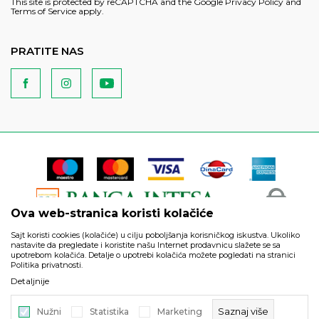
This site is protected by reCAPTCHA and the Google
Privacy Policy
and
Terms of Service
apply.
PRATITE NAS
Ova web-stranica koristi kolačiće
Sajt koristi cookies (kolačiće) u cilju poboljšanja korisničkog iskustva. Ukoliko
nastavite da pregledate i koristite našu Internet prodavnicu slažete se sa
upotrebom kolačića. Detalje o upotrebi kolačića možete pogledati na stranici
Politika privatnosti.
Podaci su informativnog karaktera i podložni su izmenama. Svi
Detaljnije
artikli prikazani na sajtu su deo naše ponude i ne podrazumeva
da su dostupni u svakom trenutku.
Saznaj više
Nužni
Statistika
Marketing