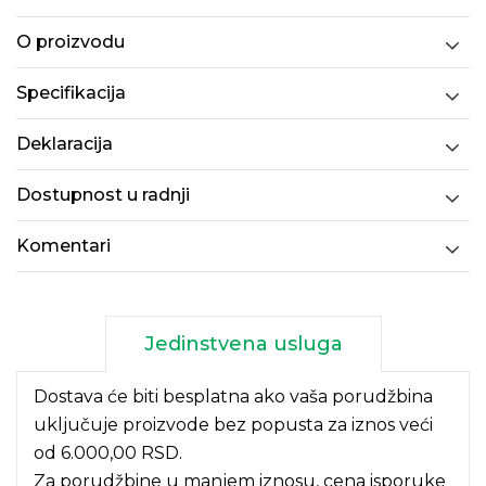
O proizvodu
Specifikacija
Deklaracija
Dostupnost u radnji
Komentari
Jedinstvena usluga
Dostava će biti besplatna ako vaša porudžbina
uključuje proizvode bez popusta za iznos veći
od 6.000,00 RSD.
Za porudžbine u manjem iznosu, cena isporuke