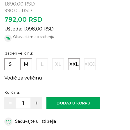
1.890,00
RSD
990,00
RSD
792,00
RSD
Ušteda:
1.098,00
RSD
Obavesti me o sniženju
Izaberi veličinu:
S
M
L
XL
XXL
XXXL
Vodič za veličinu
Količina:
DODAJ U KORPU
Sačuvajte u listi želja