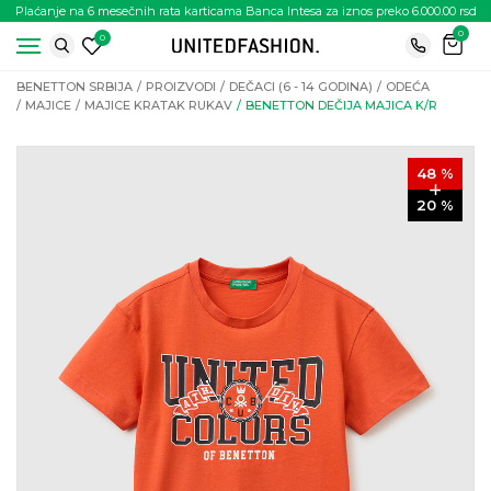
Plaćanje na 6 mesečnih rata karticama Banca Intesa za iznos preko 6.000.00 rsd
0
0
BENETTON SRBIJA
PROIZVODI
DEČACI (6 - 14 GODINA)
ODEĆA
MAJICE
MAJICE KRATAK RUKAV
BENETTON DEČIJA MAJICA K/R
48
%
20
%