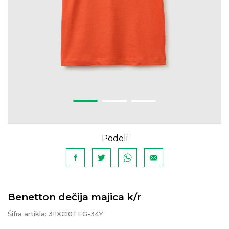
Podeli
Benetton dečija majica k/r
Šifra artikla:
3I1XC10TFG-34Y