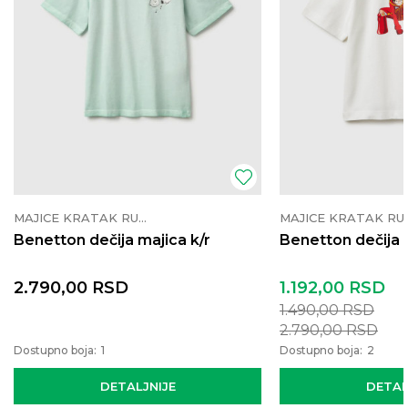
MAJICE KRATAK RUKAV
MAJICE K
Benetton dečija majica k/r
Benetton dečija 
2.790,00
RSD
1.192,00
RSD
1.490,00
RSD
2.790,00
RSD
Dostupno boja:
1
Dostupno boja:
2
DETALJNIJE
DETAL