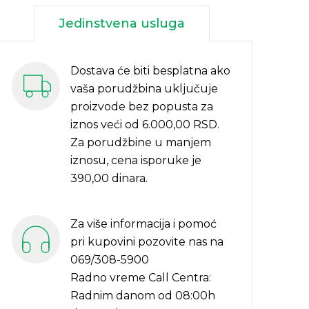
Jedinstvena usluga
Dostava će biti besplatna ako
vaša porudžbina uključuje
proizvode bez popusta za
iznos veći od 6.000,00 RSD.
Za porudžbine u manjem
iznosu, cena isporuke je
390,00 dinara.
Za više informacija i pomoć
pri kupovini pozovite nas na
069/308-5900
Radno vreme Call Centra:
Radnim danom od 08:00h