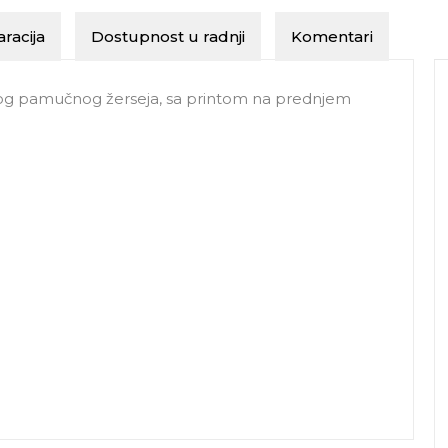
racija
Dostupnost u radnji
Komentari
kog pamučnog žerseja, sa printom na prednjem