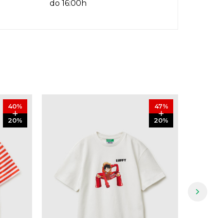
do 16:00h
40
%
47
%
20
%
20
%