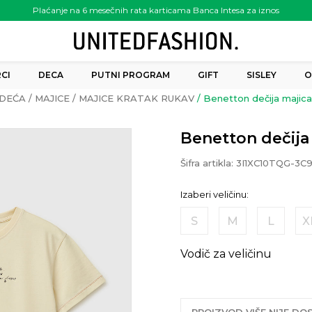
Plaćanje na 6 mesečnih rata karticama Banca Intesa za iznos
preko 6.000.00 rsd
CI
DECA
PUTNI PROGRAM
GIFT
SISLEY
O
DEĆA
MAJICE
MAJICE KRATAK RUKAV
Benetton dečija majica
Benetton dečija 
Šifra artikla:
3I1XC10TQG-3C
Izaberi veličinu:
S
M
L
X
Vodič za veličinu