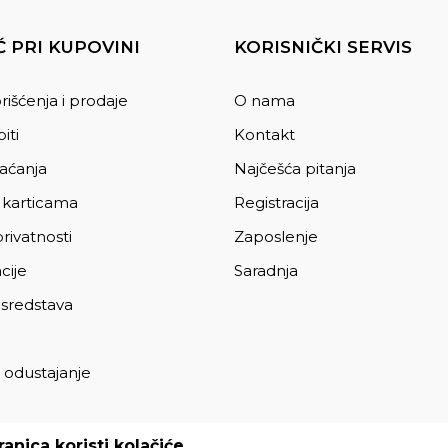
 PRI KUPOVINI
KORISNIČKI SERVIS
rišćenja i prodaje
O nama
iti
Kontakt
laćanja
Najčešća pitanja
 karticama
Registracija
privatnosti
Zaposlenje
cije
Saradnja
 sredstava
 odustajanje
a
anica koristi kolačiće