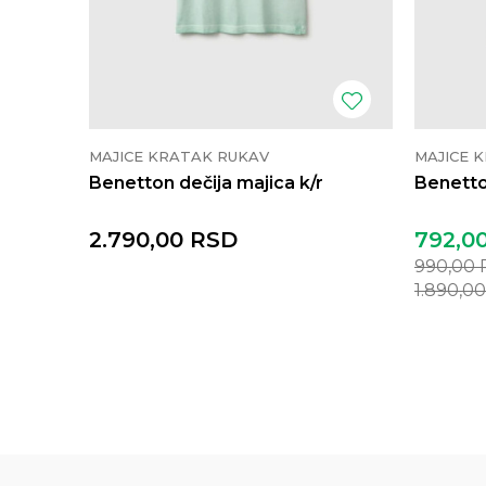
MAJICE KRATAK RUKAV
MAJICE 
Benetton dečija majica k/r
Benetto
2.790,00
RSD
792,0
990,00
1.890,0