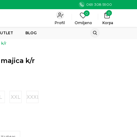
069 308 5900
0
0
Profil
Omiljeno
Korpa
UTLET
BLOG
 k/r
majica k/r
9
L
XXL
XXXL