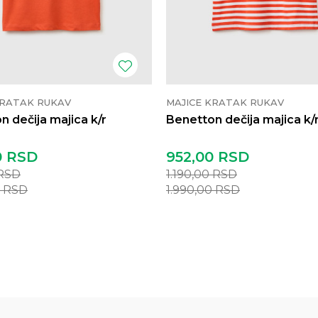
KRATAK RUKAV
MAJICE KRATAK RUKAV
n dečija majica k/r
Benetton dečija majica k/
0
RSD
952,00
RSD
RSD
1.190,00
RSD
0
RSD
1.990,00
RSD