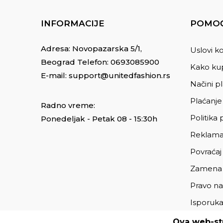
INFORMACIJE
POMOĆ
Adresa: Novopazarska 5/1,
Uslovi ko
Beograd Telefon:
0693085900
Kako kup
E-mail:
support@unitedfashion.rs
Načini p
Plaćanje
Radno vreme:
Politika 
Ponedeljak - Petak 08 - 15:30h
Reklama
Povraćaj
Zamena
Pravo na
Isporuk
Ova web-str