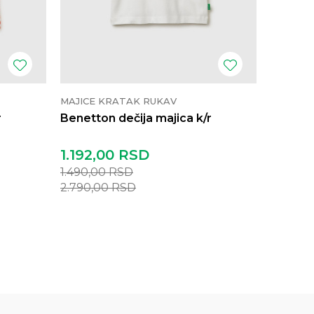
MAJICE KRATAK RUKAV
MAJICE 
r
Benetton dečija majica k/r
Benetto
1.192,00
RSD
1.192,
1.490,00
RSD
1.490,0
2.790,00
RSD
2.790,