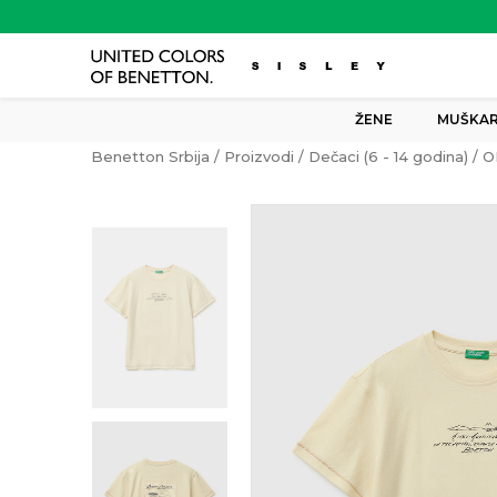
ŽENE
MUŠKAR
Benetton Srbija
Proizvodi
Dečaci (6 - 14 godina)
O