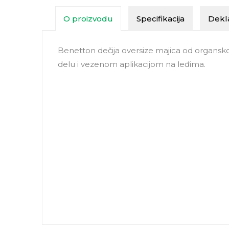
O proizvodu
Specifikacija
Dekla
Benetton dečija oversize majica od organs
delu i vezenom aplikacijom na leđima.