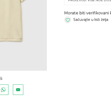
PROIZVOD VIŠE NIJE D
Morate biti verifikovani
Sačuvajte u listi želja
li