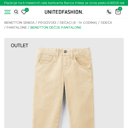
Plaćanje na 6 mesečnih rata karticama Banca Intesa za iznos preko 6.000.00 rsd
0
0
BENETTON SRBIJA
PROIZVODI
DEČACI (6 - 14 GODINA)
ODEĆA
PANTALONE
BENETTON DEČIJE PANTALONE