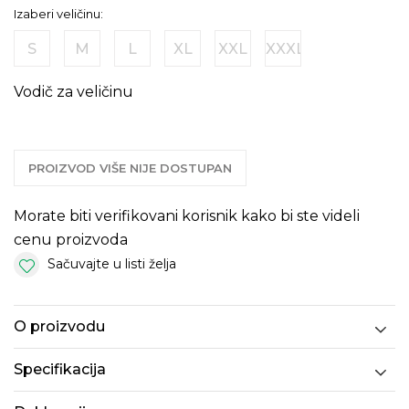
Izaberi veličinu:
S
M
L
XL
XXL
XXXL
Vodič za veličinu
PROIZVOD VIŠE NIJE DOSTUPAN
Morate biti verifikovani korisnik kako bi ste videli
cenu proizvoda
Sačuvajte u listi želja
O proizvodu
Specifikacija