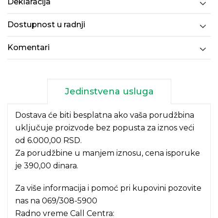
Deklaracija
Dostupnost u radnji
Komentari
Jedinstvena usluga
Dostava će biti besplatna ako vaša porudžbina
uključuje proizvode bez popusta za iznos veći
od 6.000,00 RSD.
Za porudžbine u manjem iznosu, cena isporuke
je 390,00 dinara.
Za više informacija i pomoć pri kupovini pozovite
nas na
069/308-5900
Radno vreme Call Centra: