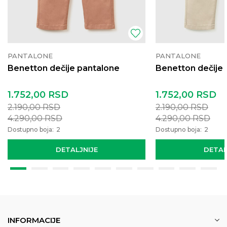
PANTALONE
PANTALONE
Benetton dečije pantalone
Benetton dečije
1.752,00
RSD
1.752,00
RSD
2.190,00
RSD
2.190,00
RSD
4.290,00
RSD
4.290,00
RSD
Dostupno boja:
2
Dostupno boja:
2
DETALJNIJE
DETAL
INFORMACIJE