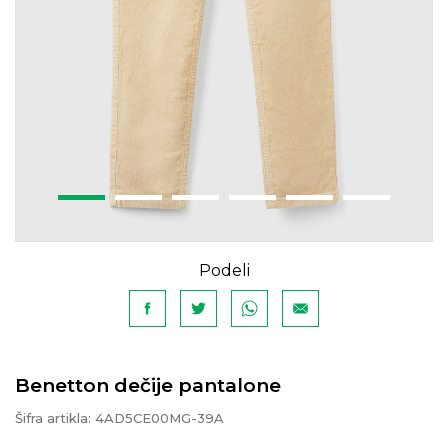
Podeli
Benetton dečije pantalone
Šifra artikla:
4AD5CE00MG-39A