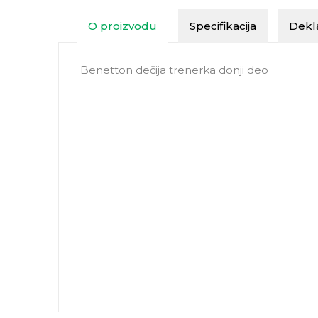
O proizvodu
Specifikacija
Dekla
Benetton dečija trenerka donji deo