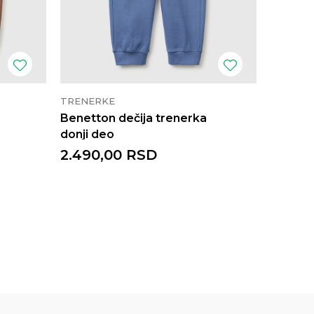
TRENERKE
TRENER
Benetton dečija trenerka
Benetto
donji deo
donji d
2.490,00
RSD
2.152,
2.690,
4.290,