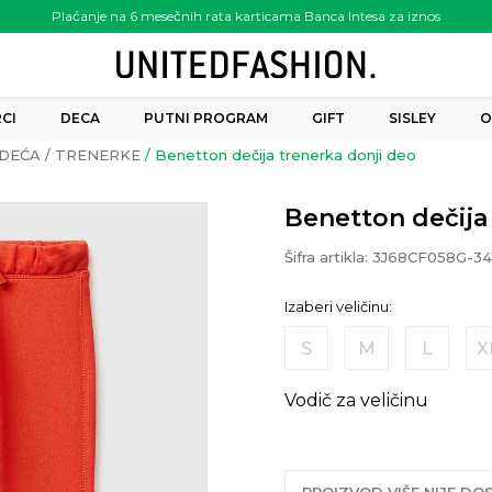
Plaćanje na 6 mesečnih rata karticama Banca Intesa za iznos
preko 6.000.00 rsd
CI
DECA
PUTNI PROGRAM
GIFT
SISLEY
O
DEĆA
TRENERKE
Benetton dečija trenerka donji deo
Benetton dečija
Šifra artikla:
3J68CF058G-34
Izaberi veličinu:
S
M
L
X
Vodič za veličinu