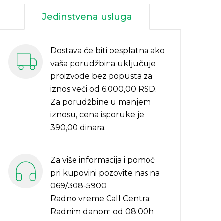
Jedinstvena usluga
Dostava će biti besplatna ako
vaša porudžbina uključuje
proizvode bez popusta za
iznos veći od 6.000,00 RSD.
Za porudžbine u manjem
iznosu, cena isporuke je
390,00 dinara.
Za više informacija i pomoć
pri kupovini pozovite nas na
069/308-5900
Radno vreme Call Centra:
Radnim danom od 08:00h