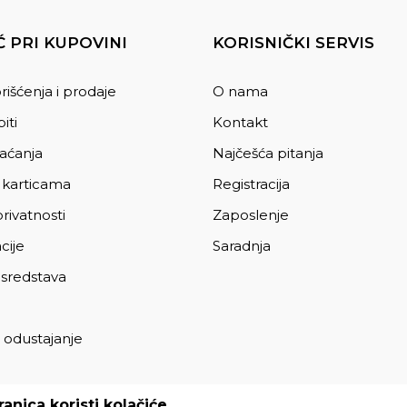
 PRI KUPOVINI
KORISNIČKI SERVIS
rišćenja i prodaje
O nama
iti
Kontakt
laćanja
Najčešća pitanja
 karticama
Registracija
privatnosti
Zaposlenje
cije
Saradnja
 sredstava
 odustajanje
a
anica koristi kolačiće