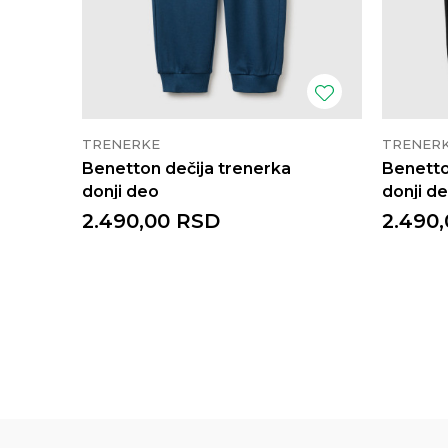
TRENERKE
TRENER
Benetton dečija trenerka
Benetto
donji deo
donji d
2.490,00
RSD
2.490,