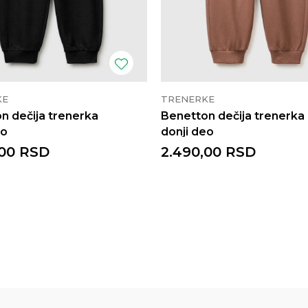
KE
TRENERKE
n dečija trenerka
Benetton dečija trenerka
eo
donji deo
00
RSD
2.490,00
RSD