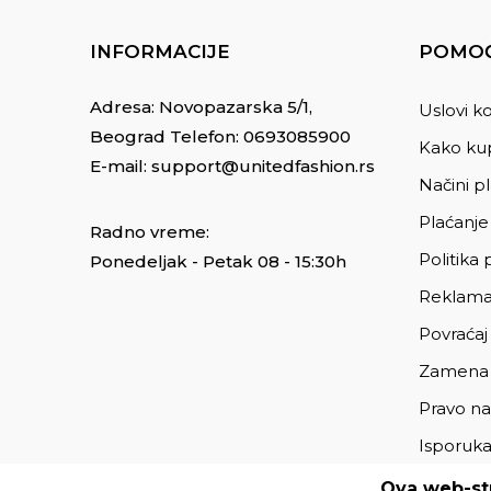
INFORMACIJE
POMOĆ
Adresa: Novopazarska 5/1,
Uslovi ko
Beograd Telefon:
0693085900
Kako kup
E-mail:
support@unitedfashion.rs
Načini p
Plaćanje
Radno vreme:
Politika 
Ponedeljak - Petak 08 - 15:30h
Reklama
Povraćaj
Zamena
Pravo na
Isporuk
Ova web-str