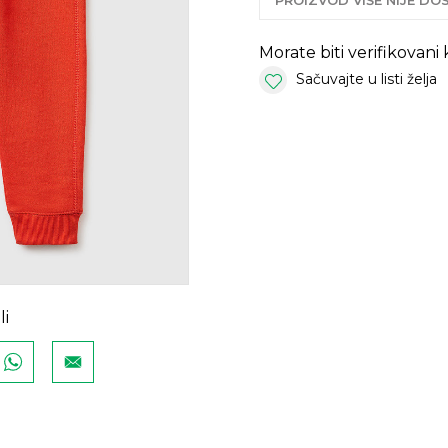
PROIZVOD VIŠE NIJE D
Morate biti verifikovani
Sačuvajte u listi želja
li