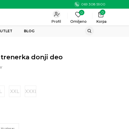
069 308 5900
0
0
Profil
Omiljeno
Korpa
UTLET
BLOG
 trenerka donji deo
Y
L
XXL
XXXL