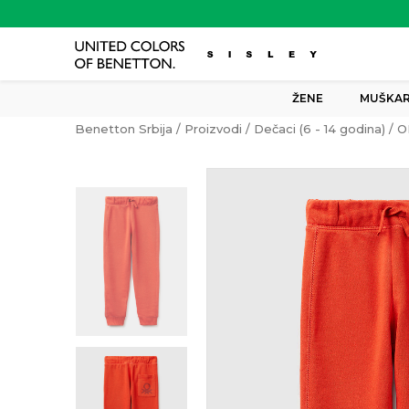
ŽENE
MUŠKAR
Benetton Srbija
Proizvodi
Dečaci (6 - 14 godina)
O