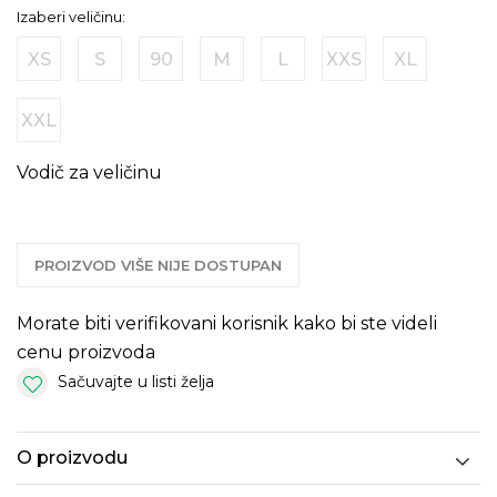
Izaberi veličinu:
XS
S
90
M
L
XXS
XL
XXL
Vodič za veličinu
PROIZVOD VIŠE NIJE DOSTUPAN
Morate biti verifikovani korisnik kako bi ste videli
cenu proizvoda
Sačuvajte u listi želja
O proizvodu