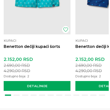
KUPACI
KUPACI
Benetton dečiji kupaći šorts
Benetton dečiji k
2.152,00
RSD
2.152,00
RSD
2.690,00
RSD
2.690,00
RSD
4.290,00
RSD
4.290,00
RSD
Dostupno boja:
2
Dostupno boja:
2
DETALJNIJE
DETAL