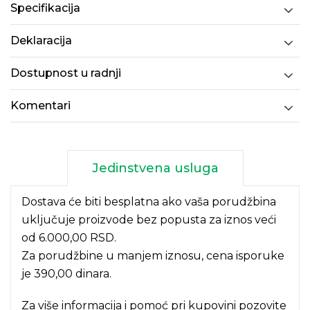
Specifikacija
Deklaracija
Dostupnost u radnji
Komentari
Jedinstvena usluga
Dostava će biti besplatna ako vaša porudžbina
uključuje proizvode bez popusta za iznos veći
od 6.000,00 RSD.
Za porudžbine u manjem iznosu, cena isporuke
je 390,00 dinara.
Za više informacija i pomoć pri kupovini pozovite