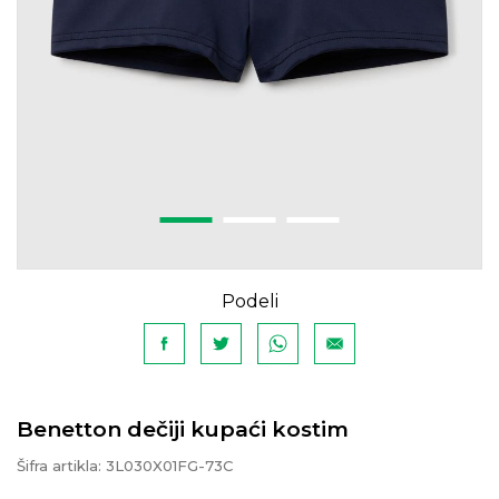
Podeli
Benetton dečiji kupaći kostim
Šifra artikla:
3L030X01FG-73C