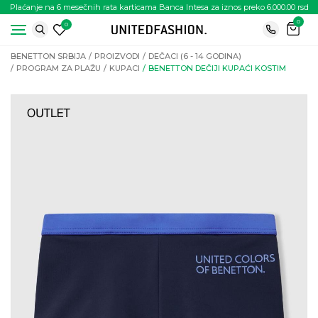
Plaćanje na 6 mesečnih rata karticama Banca Intesa za iznos preko 6.000.00 rsd
0
0
BENETTON SRBIJA
PROIZVODI
DEČACI (6 - 14 GODINA)
PROGRAM ZA PLAŽU
KUPACI
BENETTON DEČIJI KUPAĆI KOSTIM