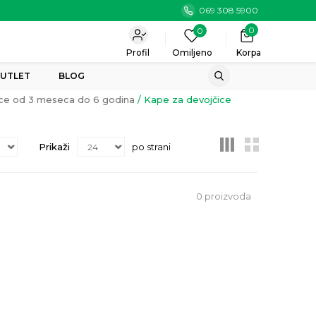
069 308 5900
0
0
Profil
Omiljeno
Korpa
UTLET
BLOG
čice od 3 meseca do 6 godina
Kape za devojčice
Prikaži
po strani
0
proizvoda