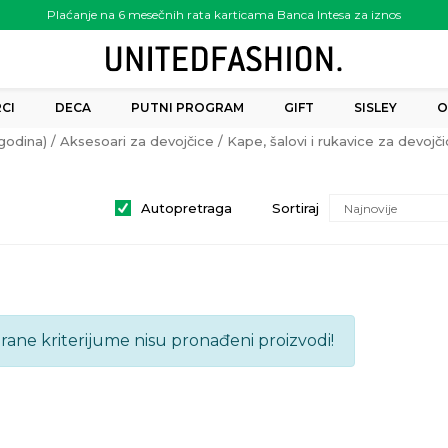
Plaćanje na 6 mesečnih rata karticama Banca Intesa za iznos
preko 6.000.00 rsd
CI
DECA
PUTNI PROGRAM
GIFT
SISLEY
O
godina)
Aksesoari za devojčice
Kape, šalovi i rukavice za devoj
Autopretraga
Sortiraj
brane kriterijume nisu pronađeni proizvodi!