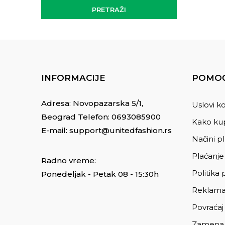
PRETRAŽI
INFORMACIJE
POMOĆ
Adresa: Novopazarska 5/1,
Uslovi ko
Beograd Telefon:
0693085900
Kako kup
E-mail:
support@unitedfashion.rs
Načini p
Plaćanje
Radno vreme:
Politika 
Ponedeljak - Petak 08 - 15:30h
Reklama
Povraćaj
Zamena