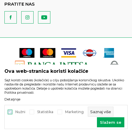
PRATITE NAS
Ova web-stranica koristi kolačiće
Sajt koristi cookies (kolačiće) u cilju poboljšanja korisničkog iskustva. Ukoliko
nastavite da pregledate i koristite našu Internet prodavnicu slažete se sa
upotrebom kolačića. Detalje o upotrebi kolačića možete pogledati na stranici
Politika privatnosti.
Podaci su informativnog karaktera i podložni su izmenama. Svi
Detaljnije
artikli prikazani na sajtu su deo naše ponude i ne podrazumeva
da su dostupni u svakom trenutku.
Saznaj više
Nužni
Statistika
Marketing
©2026
https://www.unitedfashion.rs/
, Izrada
NB SOFT
. Sva prava
Slažem se
zadržana.