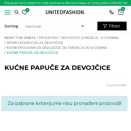
Plaćanje na 6 mesečnih rata karticama Banca Intesa za iznos preko 6.000.00 rsd
0
0
Filteri
Sortiraj
BENETTON SRBIJA
PROIZVODI
DEVOJČICE (3 MESECA - 6 GODINA)
INTIMO KOLEKCIJA ZA DEVOJČICE
KUĆNI PROGRAM ZA DEVOJČICE OD 3 MESECA DO 6 GODINA
KUĆNE PAPUČE ZA DEVOJČICE
KUĆNE PAPUČE ZA DEVOJČICE
0
proizvoda
Za izabrane kriterijume nisu pronađeni proizvodi!