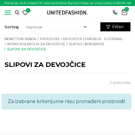
Plaćanje na 6 mesečnih rata karticama Banca Intesa za iznos preko 6.000.00 rsd
0
0
Filteri
Sortiraj
BENETTON SRBIJA
PROIZVODI
DEVOJČICE (3 MESECA - 6 GODINA)
INTIMO KOLEKCIJA ZA DEVOJČICE
SLIPOVI I BOKSERICE
SLIPOVI ZA DEVOJČICE
SLIPOVI ZA DEVOJČICE
0
proizvoda
Za izabrane kriterijume nisu pronađeni proizvodi!