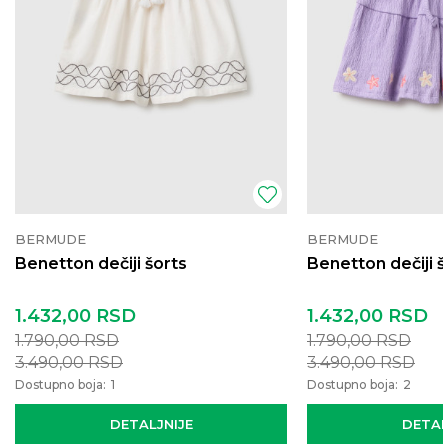
BERMUDE
BERMUDE
Benetton dečiji šorts
Benetton dečiji š
1.432,00
RSD
1.432,00
RSD
1.790,00
RSD
1.790,00
RSD
3.490,00
RSD
3.490,00
RSD
Dostupno boja:
1
Dostupno boja:
2
DETALJNIJE
DETAL