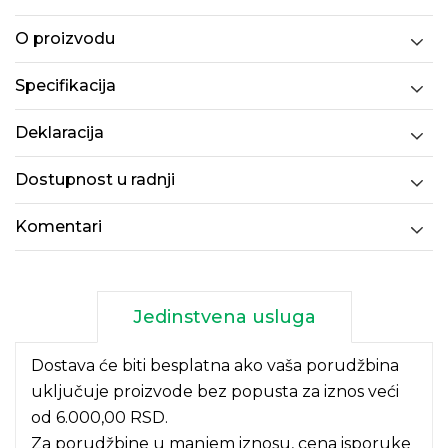
O proizvodu
Specifikacija
Deklaracija
Dostupnost u radnji
Komentari
Jedinstvena usluga
Dostava će biti besplatna ako vaša porudžbina
uključuje proizvode bez popusta za iznos veći
od 6.000,00 RSD.
Za porudžbine u manjem iznosu, cena isporuke