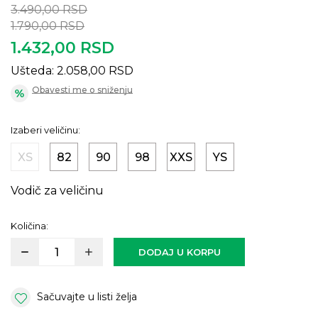
3.490,00
RSD
1.790,00
RSD
1.432,00
RSD
Ušteda:
2.058,00
RSD
Obavesti me o sniženju
Izaberi veličinu:
XS
82
90
98
XXS
YS
Vodič za veličinu
Količina:
DODAJ U KORPU
Sačuvajte u listi želja