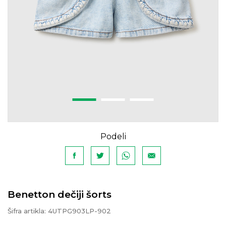
Podeli
Benetton dečiji šorts
Šifra artikla:
4UTPG903LP-902