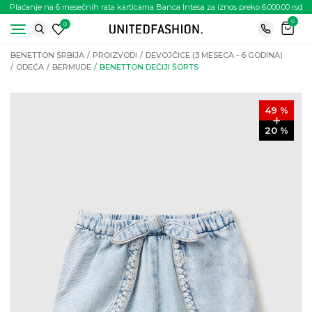
Plaćanje na 6 mesečnih rata karticama Banca Intesa za iznos preko 6.000.00 rsd
0
0
BENETTON SRBIJA
PROIZVODI
DEVOJČICE (3 MESECA - 6 GODINA)
ODEĆA
BERMUDE
BENETTON DEČIJI ŠORTS
49
%
20
%