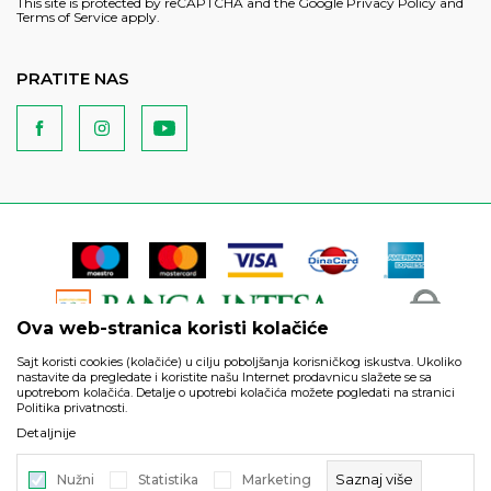
This site is protected by reCAPTCHA and the Google
Privacy Policy
and
Terms of Service
apply.
PRATITE NAS
Ova web-stranica koristi kolačiće
Sajt koristi cookies (kolačiće) u cilju poboljšanja korisničkog iskustva. Ukoliko
nastavite da pregledate i koristite našu Internet prodavnicu slažete se sa
upotrebom kolačića. Detalje o upotrebi kolačića možete pogledati na stranici
Politika privatnosti.
Podaci su informativnog karaktera i podložni su izmenama. Svi
Detaljnije
artikli prikazani na sajtu su deo naše ponude i ne podrazumeva
da su dostupni u svakom trenutku.
Saznaj više
Nužni
Statistika
Marketing