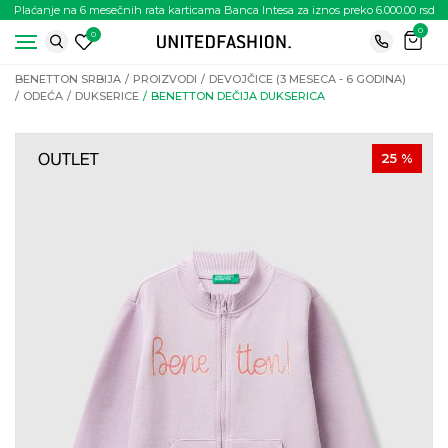
Plaćanje na 6 mesečnih rata karticama Banca Intesa za iznos preko 6.000.00 rsd
0
0
BENETTON SRBIJA
PROIZVODI
DEVOJČICE (3 MESECA - 6 GODINA)
ODEĆA
DUKSERICE
BENETTON DEČIJA DUKSERICA
25
%