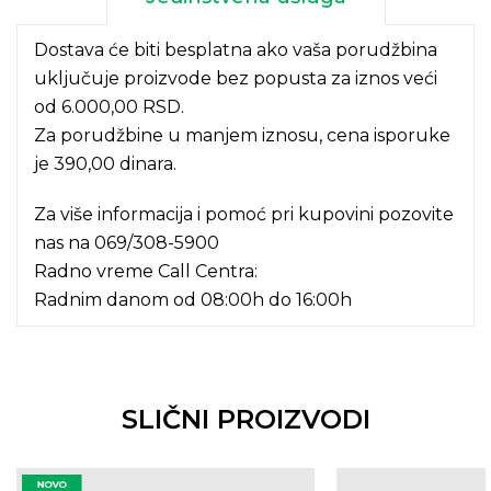
Dostava će biti besplatna ako vaša porudžbina
uključuje proizvode bez popusta za iznos veći
od 6.000,00 RSD.
Za porudžbine u manjem iznosu, cena isporuke
je 390,00 dinara.
Za više informacija i pomoć pri kupovini pozovite
nas na
069/308-5900
Radno vreme Call Centra:
Radnim danom od 08:00h do 16:00h
SLIČNI PROIZVODI