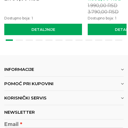
1.990,00
RSD
3.790,00
RSD
Dostupno boja:
1
Dostupno boja:
1
DETALJNIJE
DETAL
INFORMACIJE
POMOĆ PRI KUPOVINI
KORISNIČKI SERVIS
NEWSLETTER
Email