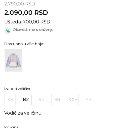
2.790,00
RSD
2.090,00
RSD
Ušteda:
700,00
RSD
Obavesti me o sniženju
Dostupno u više boja:
Izaberi veličinu:
XS
82
90
98
XXS
YS
Vodič za veličinu
Količina: