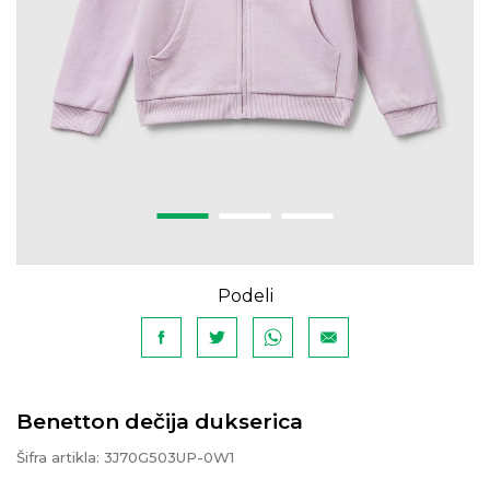
Podeli
Benetton dečija dukserica
Šifra artikla:
3J70G503UP-0W1