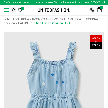
Plaćanje na 6 mesečnih rata karticama Banca Intesa za iznos preko 6.000.00 rsd
0
0
BENETTON SRBIJA
PROIZVODI
DEVOJČICE (3 MESECA - 6 GODINA)
ODEĆA
HALJINE
BENETTON DEČIJA HALJINA
49
%
20
%