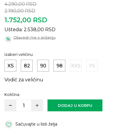
4.290,00
RSD
2.190,00
RSD
1.752,00
RSD
Ušteda:
2.538,00
RSD
Obavesti me o sniženju
Izaberi veličinu:
XS
82
90
98
XXS
YS
Vodič za veličinu
Količina:
DODAJ U KORPU
Sačuvajte u listi želja