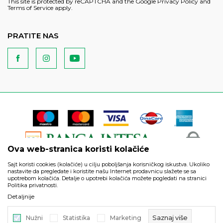
This site is protected by reCAPTCHA and the Google
Privacy Policy
and
Terms of Service
apply.
PRATITE NAS
Ova web-stranica koristi kolačiće
Sajt koristi cookies (kolačiće) u cilju poboljšanja korisničkog iskustva. Ukoliko
nastavite da pregledate i koristite našu Internet prodavnicu slažete se sa
upotrebom kolačića. Detalje o upotrebi kolačića možete pogledati na stranici
Politika privatnosti.
Podaci su informativnog karaktera i podložni su izmenama. Svi
Detaljnije
artikli prikazani na sajtu su deo naše ponude i ne podrazumeva
da su dostupni u svakom trenutku.
Saznaj više
Nužni
Statistika
Marketing