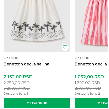
HALJINE
HALJINE
Benetton dečija haljina
Benetton dečija h
2.152,00
RSD
1.032,00
RSD
2.690,00
RSD
1.290,00
RSD
5.290,00
RSD
2.490,00
RSD
Dostupno boja:
1
Dostupno boja:
2
DETALJNIJE
DETAL