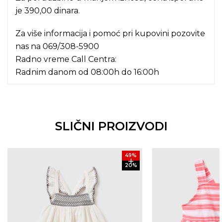
je 390,00 dinara.
Za više informacija i pomoć pri kupovini pozovite
nas na
069/308-5900
Radno vreme Call Centra:
Radnim danom od 08:00h do 16:00h
SLIČNI PROIZVODI
49
%
20
%