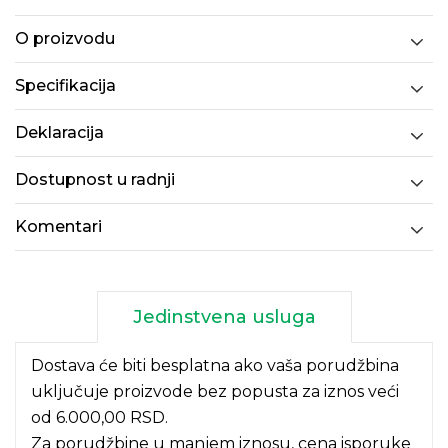
O proizvodu
Specifikacija
Deklaracija
Dostupnost u radnji
Komentari
Jedinstvena usluga
Dostava će biti besplatna ako vaša porudžbina
uključuje proizvode bez popusta za iznos veći
od 6.000,00 RSD.
Za porudžbine u manjem iznosu, cena isporuke