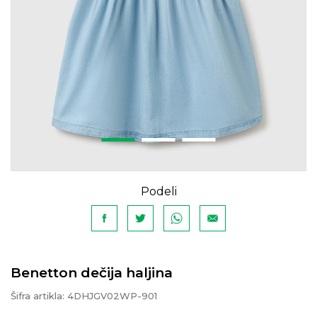
Podeli
Benetton dečija haljina
Šifra artikla:
4DHJGV02WP-901