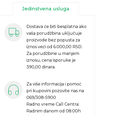
Jedinstvena usluga
Dostava će biti besplatna ako
vaša porudžbina uključuje
proizvode bez popusta za
iznos veći od 6.000,00 RSD.
Za porudžbine u manjem
iznosu, cena isporuke je
390,00 dinara.
Za više informacija i pomoć
pri kupovini pozovite nas na
069/308-5900
Radno vreme Call Centra:
Radnim danom od 08:00h