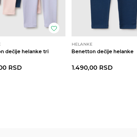
E
HELANKE
n dečije helanke tri
Benetton dečije helanke
00
RSD
1.490,00
RSD