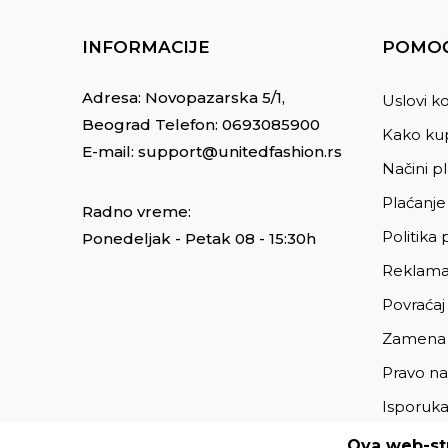
INFORMACIJE
POMOĆ
Adresa: Novopazarska 5/1,
Uslovi ko
Beograd Telefon:
0693085900
Kako kup
E-mail:
support@unitedfashion.rs
Načini p
Plaćanje
Radno vreme:
Politika 
Ponedeljak - Petak 08 - 15:30h
Reklama
Povraćaj
Zamena
Pravo na
Isporuk
Ova web-str