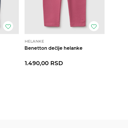
HELANKE
HELANK
Benetton dečije helanke
Benetto
1.490,00
RSD
1.490