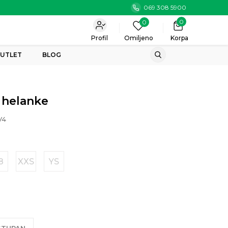
069 308 5900
0
0
Profil
Omiljeno
Korpa
UTLET
BLOG
 helanke
V4
8
XXS
YS