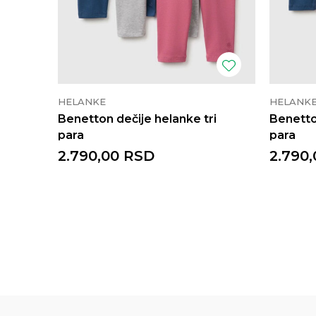
HELANKE
HELANK
Benetton dečije helanke tri
Benetto
para
para
2.790,00
RSD
2.790,