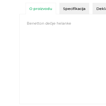
O proizvodu
Specifikacija
Dekla
Benetton dečije helanke