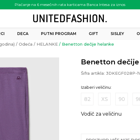
Plaćanje na 6 mesečnih rata karticama Banca Intesa za iznos
preko 6.000.00 rsd
CI
DECA
PUTNI PROGRAM
GIFT
SISLEY
O
godina)
Odeća
HELANKE
Benetton dečije helanke
Benetton dečije
Šifra artikla:
3DKEGF028P-1
Izaberi veličinu:
82
XS
90
9
Vodič za veličinu