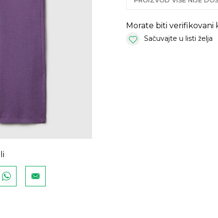
PROIZVOD VIŠE NIJE D
Morate biti verifikovani
Sačuvajte u listi želja
li