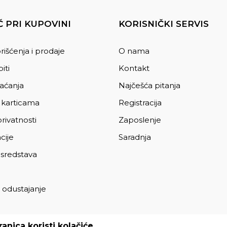
 PRI KUPOVINI
KORISNIČKI SERVIS
rišćenja i prodaje
O nama
iti
Kontakt
laćanja
Najčešća pitanja
 karticama
Registracija
privatnosti
Zaposlenje
cije
Saradnja
 sredstava
 odustajanje
a
anica koristi kolačiće