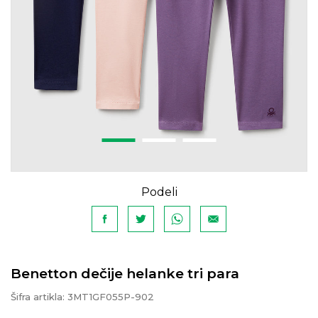
Podeli
Benetton dečije helanke tri para
Šifra artikla:
3MT1GF055P-902