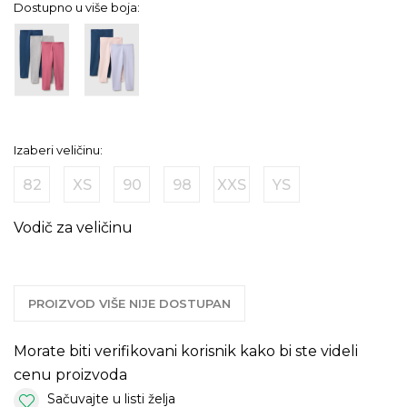
Dostupno u više boja:
Izaberi veličinu:
82
XS
90
98
XXS
YS
Vodič za veličinu
PROIZVOD VIŠE NIJE DOSTUPAN
Morate biti verifikovani korisnik kako bi ste videli
cenu proizvoda
Sačuvajte u listi želja