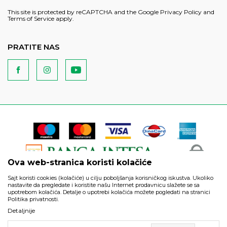
This site is protected by reCAPTCHA and the Google
Privacy Policy
and
Terms of Service
apply.
PRATITE NAS
Ova web-stranica koristi kolačiće
Sajt koristi cookies (kolačiće) u cilju poboljšanja korisničkog iskustva. Ukoliko
nastavite da pregledate i koristite našu Internet prodavnicu slažete se sa
upotrebom kolačića. Detalje o upotrebi kolačića možete pogledati na stranici
Politika privatnosti.
Podaci su informativnog karaktera i podložni su izmenama. Svi
Detaljnije
artikli prikazani na sajtu su deo naše ponude i ne podrazumeva
da su dostupni u svakom trenutku.