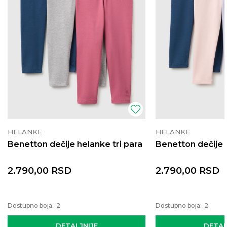
HELANKE
HELANKE
Benetton dečije helanke tri para
Benetton dečije 
2.790,00
RSD
2.790,00
RSD
Dostupno boja:
2
Dostupno boja:
2
DETALJNIJE
DETAL