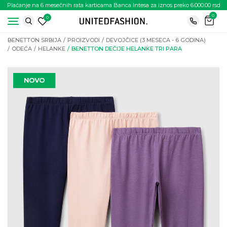
Plaćanje na 6 mesečnih rata karticama Banca Intesa za iznos preko 6.000.00 rsd
0
0
BENETTON SRBIJA
PROIZVODI
DEVOJČICE (3 MESECA - 6 GODINA)
ODEĆA
HELANKE
BENETTON DEČIJE HELANKE TRI PARA