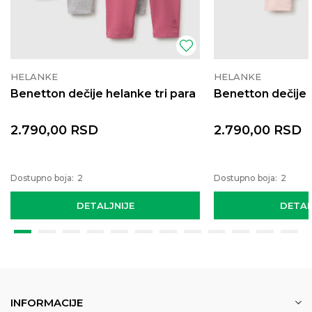
HELANKE
HELANKE
Benetton dečije helanke tri para
Benetton dečije 
2.790,00
RSD
2.790,00
RSD
Dostupno boja:
2
Dostupno boja:
2
DETALJNIJE
DETAL
INFORMACIJE