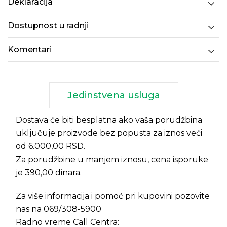
Deklaracija
Dostupnost u radnji
Komentari
Jedinstvena usluga
Dostava će biti besplatna ako vaša porudžbina
uključuje proizvode bez popusta za iznos veći
od 6.000,00 RSD.
Za porudžbine u manjem iznosu, cena isporuke
je 390,00 dinara.
Za više informacija i pomoć pri kupovini pozovite
nas na
069/308-5900
Radno vreme Call Centra: