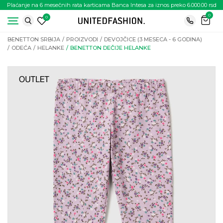
Plaćanje na 6 mesečnih rata karticama Banca Intesa za iznos preko 6.000.00 rsd
0
0
BENETTON SRBIJA
PROIZVODI
DEVOJČICE (3 MESECA - 6 GODINA)
ODEĆA
HELANKE
BENETTON DEČIJE HELANKE