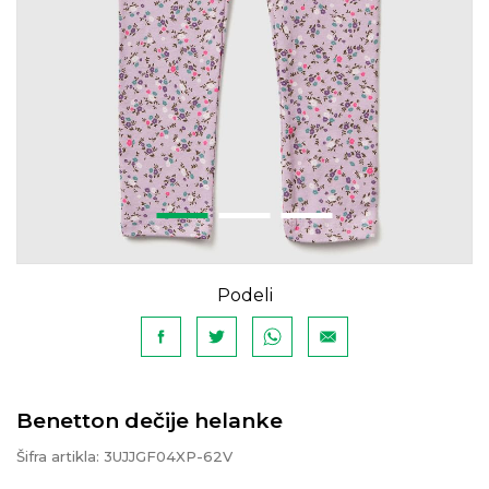
Podeli
Benetton dečije helanke
Šifra artikla:
3UJJGF04XP-62V