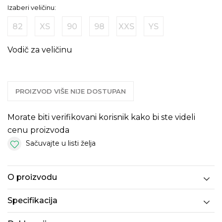
Izaberi veličinu:
82
XS
90
98
XXS
YS
Vodič za veličinu
PROIZVOD VIŠE NIJE DOSTUPAN
Morate biti verifikovani korisnik kako bi ste videli
cenu proizvoda
Sačuvajte u listi želja
O proizvodu
Specifikacija