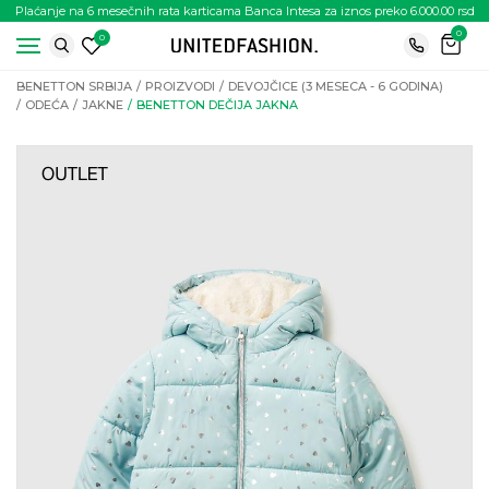
Plaćanje na 6 mesečnih rata karticama Banca Intesa za iznos preko 6.000.00 rsd
0
0
BENETTON SRBIJA
PROIZVODI
DEVOJČICE (3 MESECA - 6 GODINA)
ODEĆA
JAKNE
BENETTON DEČIJA JAKNA