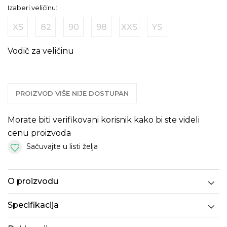
Izaberi veličinu:
XS
82
90
98
XXS
YS
Vodič za veličinu
PROIZVOD VIŠE NIJE DOSTUPAN
Morate biti verifikovani korisnik kako bi ste videli
cenu proizvoda
Sačuvajte u listi želja
O proizvodu
Specifikacija