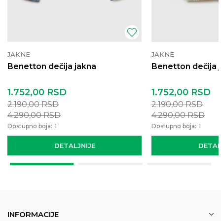
JAKNE
JAKNE
Benetton dečija jakna
Benetton dečija 
1.752,00
RSD
1.752,00
RSD
2.190,00
RSD
2.190,00
RSD
4.290,00
RSD
4.290,00
RSD
Dostupno boja:
1
Dostupno boja:
1
DETALJNIJE
DETAL
INFORMACIJE