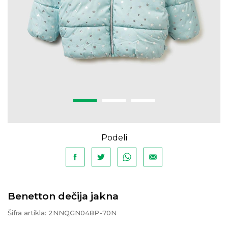
Podeli
Benetton dečija jakna
Šifra artikla:
2NNQGN048P-70N