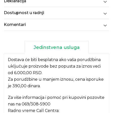
Deklaracija
Dostupnost u radnji
Komentari
Jedinstvena usluga
Dostava će biti besplatna ako vaša porudžbina
uključuje proizvode bez popusta za iznos veći
od 6.000,00 RSD.
Za porudžbine u manjem iznosu, cena isporuke
je 390,00 dinara.
Za više informacija i pomoć pri kupovini pozovite
nas na
069/308-5900
Radno vreme Call Centra: