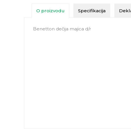
O proizvodu
Specifikacija
Dekla
Benetton dečija majica d/r