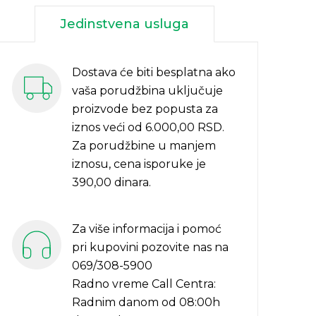
Jedinstvena usluga
Dostava će biti besplatna ako
vaša porudžbina uključuje
proizvode bez popusta za
iznos veći od 6.000,00 RSD.
Za porudžbine u manjem
iznosu, cena isporuke je
390,00 dinara.
Za više informacija i pomoć
pri kupovini pozovite nas na
069/308-5900
Radno vreme Call Centra:
Radnim danom od 08:00h