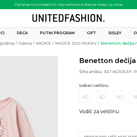
Plaćanje na 6 mesečnih rata karticama Banca Intesa za iznos
preko 6.000.00 rsd
CI
DECA
PUTNI PROGRAM
GIFT
SISLEY
O
godina)
Odeća
MAJICE
MAJICE DUG RUKAV
Benetton dečija m
Benetton dečija 
Šifra artikla:
3ATNG10KZP-3
Izaberi veličinu:
XS
82
90
9
Vodič za veličinu