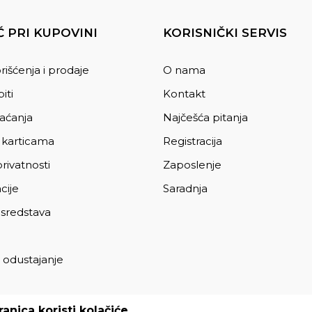
 PRI KUPOVINI
KORISNIČKI SERVIS
rišćenja i prodaje
O nama
iti
Kontakt
laćanja
Najčešća pitanja
 karticama
Registracija
privatnosti
Zaposlenje
cije
Saradnja
 sredstava
 odustajanje
a
anica koristi kolačiće