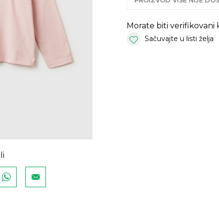
PROIZVOD VIŠE NIJE D
Morate biti verifikovani
Sačuvajte u listi želja
li