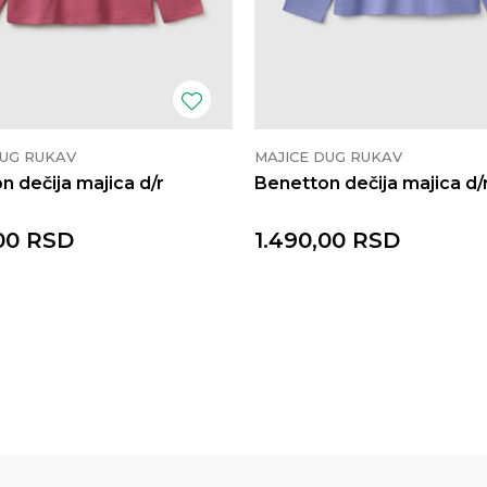
DUG RUKAV
MAJICE DUG RUKAV
n dečija majica d/r
Benetton dečija majica d/
00
RSD
1.490,00
RSD