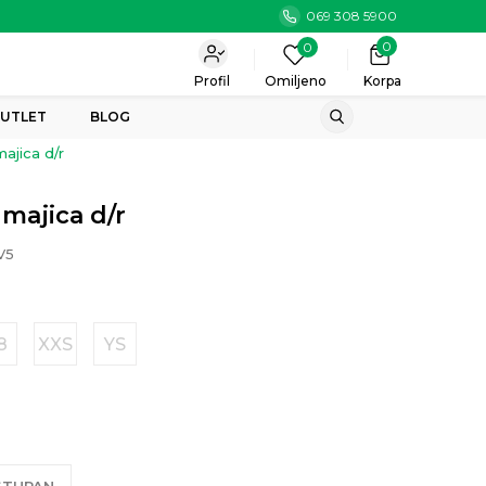
069 308 5900
0
0
Profil
Omiljeno
Korpa
UTLET
BLOG
ajica d/r
majica d/r
V5
8
XXS
YS