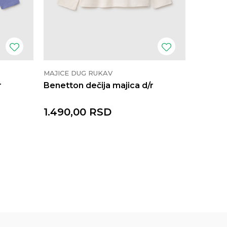
MAJICE DUG RUKAV
MAJICE 
r
Benetton dečija majica d/r
Benetto
1.490,00
RSD
1.032,
1.290,0
2.490,