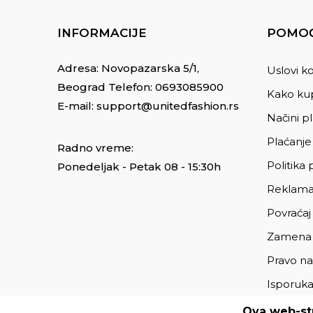
INFORMACIJE
POMOĆ
Adresa: Novopazarska 5/1,
Uslovi ko
Beograd Telefon:
0693085900
Kako kup
E-mail:
support@unitedfashion.rs
Načini p
Plaćanje
Radno vreme:
Politika 
Ponedeljak - Petak 08 - 15:30h
Reklama
Povraćaj
Zamena
Pravo na
Isporuk
Ova web-str