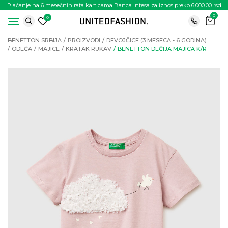
Plaćanje na 6 mesečnih rata karticama Banca Intesa za iznos preko 6.000.00 rsd
0
0
BENETTON SRBIJA
PROIZVODI
DEVOJČICE (3 MESECA - 6 GODINA)
ODEĆA
MAJICE
KRATAK RUKAV
BENETTON DEČIJA MAJICA K/R