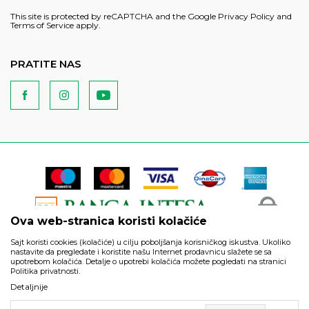
This site is protected by reCAPTCHA and the Google
Privacy Policy
and
Terms of Service
apply.
PRATITE NAS
Ova web-stranica koristi kolačiće
Sajt koristi cookies (kolačiće) u cilju poboljšanja korisničkog iskustva. Ukoliko
nastavite da pregledate i koristite našu Internet prodavnicu slažete se sa
upotrebom kolačića. Detalje o upotrebi kolačića možete pogledati na stranici
Politika privatnosti.
Podaci su informativnog karaktera i podložni su izmenama. Svi
Detaljnije
artikli prikazani na sajtu su deo naše ponude i ne podrazumeva
da su dostupni u svakom trenutku.