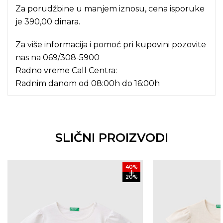
Za porudžbine u manjem iznosu, cena isporuke
je 390,00 dinara.
Za više informacija i pomoć pri kupovini pozovite
nas na
069/308-5900
Radno vreme Call Centra:
Radnim danom od 08:00h do 16:00h
SLIČNI PROIZVODI
40
%
20
%