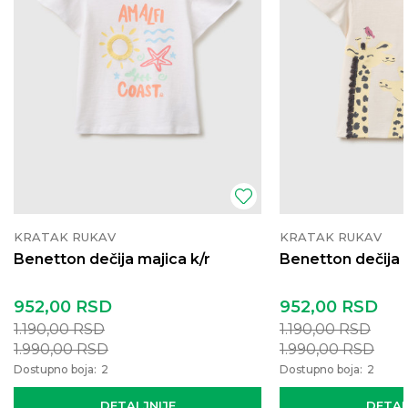
KRATAK RUKAV
KRATAK RUKAV
Benetton dečija majica k/r
Benetton dečija 
952,00
RSD
952,00
RSD
1.190,00
RSD
1.190,00
RSD
1.990,00
RSD
1.990,00
RSD
Dostupno boja:
2
Dostupno boja:
2
DETALJNIJE
DETAL