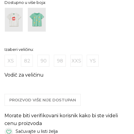
Dostupno u više boja:
Izaberi veličinu:
XS
82
90
98
XXS
YS
Vodič za veličinu
PROIZVOD VIŠE NIJE DOSTUPAN
Morate biti verifikovani korisnik kako bi ste videli
cenu proizvoda
Sačuvajte u listi želja