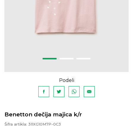
Podeli
Benetton dečija majica k/r
Šifra artikla:
3I1XG10M7P-0C3