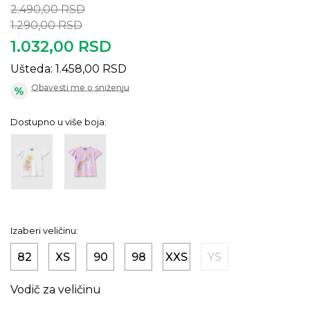
2.490,00
RSD
1.290,00
RSD
1.032,00
RSD
Ušteda:
1.458,00
RSD
Obavesti me o sniženju
Dostupno u više boja:
Izaberi veličinu:
82
XS
90
98
XXS
YS
Vodič za veličinu