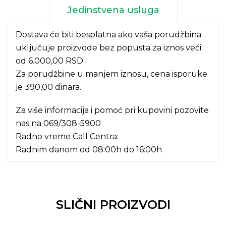
Jedinstvena usluga
Dostava će biti besplatna ako vaša porudžbina
uključuje proizvode bez popusta za iznos veći
od 6.000,00 RSD.
Za porudžbine u manjem iznosu, cena isporuke
je 390,00 dinara.
Za više informacija i pomoć pri kupovini pozovite
nas na
069/308-5900
Radno vreme Call Centra:
Radnim danom od 08:00h do 16:00h
SLIČNI PROIZVODI