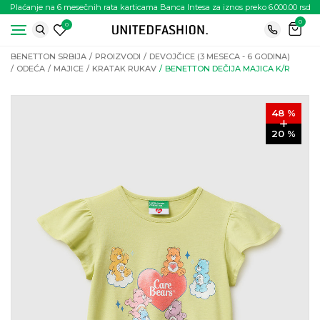
Plaćanje na 6 mesečnih rata karticama Banca Intesa za iznos preko 6.000.00 rsd
0
0
BENETTON SRBIJA
PROIZVODI
DEVOJČICE (3 MESECA - 6 GODINA)
ODEĆA
MAJICE
KRATAK RUKAV
BENETTON DEČIJA MAJICA K/R
48
%
20
%