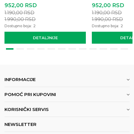
952,00
RSD
952,00
RSD
1.190,00
RSD
1.190,00
RSD
1.990,00
RSD
1.990,00
RSD
Dostupno boja:
2
Dostupno boja:
2
DETALJNIJE
DETAL
INFORMACIJE
POMOĆ PRI KUPOVINI
KORISNIČKI SERVIS
NEWSLETTER