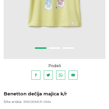
Podeli
Benetton dečija majica k/r
Šifra artikla:
3I1XG10MCP-0M4