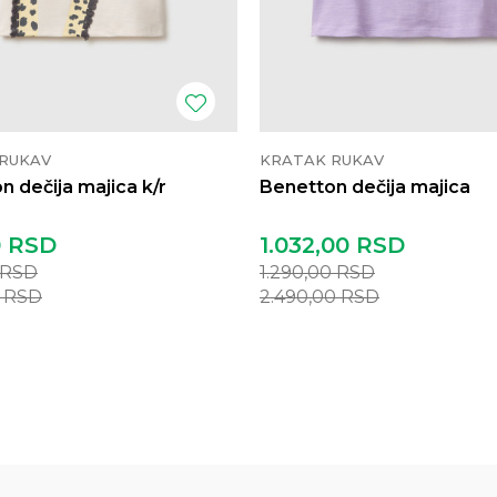
RUKAV
KRATAK RUKAV
n dečija majica k/r
Benetton dečija majica
0
RSD
1.032,00
RSD
RSD
1.290,00
RSD
0
RSD
2.490,00
RSD