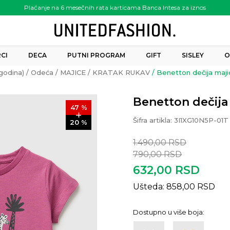
Plaćanje na 6 mesečnih rata karticama Banca Intesa za iznos
preko 6.000.00 rsd
CI
DECA
PUTNI PROGRAM
GIFT
SISLEY
O
godina)
Odeća
MAJICE
KRATAK RUKAV
Benetton dečija majic
Benetton dečija 
47
%
Šifra artikla:
3I1XG10N5P-01T
20
%
1.490,00
RSD
790,00
RSD
632,00
RSD
Ušteda:
858,00
RSD
Dostupno u više boja: