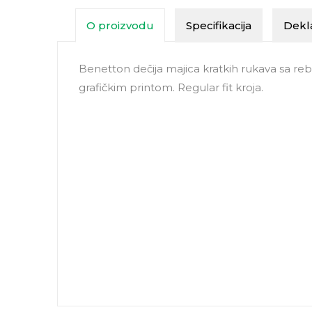
O proizvodu
Specifikacija
Dekla
Benetton dečija majica kratkih rukava sa re
grafičkim printom. Regular fit kroja.