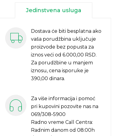
Jedinstvena usluga
Dostava će biti besplatna ako
vaša porudžbina uključuje
proizvode bez popusta za
iznos veći od 6.000,00 RSD.
Za porudžbine u manjem
iznosu, cena isporuke je
390,00 dinara.
Za više informacija i pomoć
pri kupovini pozovite nas na
069/308-5900
Radno vreme Call Centra:
Radnim danom od 08:00h