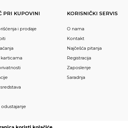
 PRI KUPOVINI
KORISNIČKI SERVIS
rišćenja i prodaje
O nama
iti
Kontakt
laćanja
Najčešća pitanja
 karticama
Registracija
privatnosti
Zaposlenje
cije
Saradnja
 sredstava
 odustajanje
a
anica koristi kolačiće