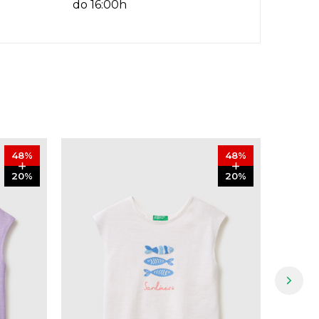
do 16:00h
48
%
48
%
20
%
20
%