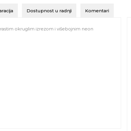
racija
Dostupnost u radnji
Komentari
brastim okruglim izrezom i višebojnim neon