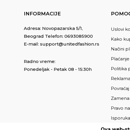
INFORMACIJE
POMOĆ
Adresa: Novopazarska 5/1,
Uslovi ko
Beograd Telefon:
0693085900
Kako kup
E-mail:
support@unitedfashion.rs
Načini p
Plaćanje
Radno vreme:
Politika 
Ponedeljak - Petak 08 - 15:30h
Reklama
Povraćaj
Zamena
Pravo na
Isporuk
Ova web-str