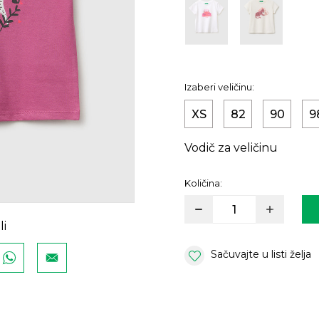
Izaberi veličinu:
XS
82
90
9
Vodič za veličinu
Količina:
li
Sačuvajte u listi želja