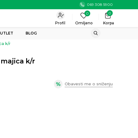
069 308 5900
0
0
Profil
Omiljeno
Korpa
UTLET
BLOG
a k/r
majica k/r
Obavesti me o sniženju