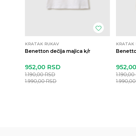
KRATAK RUKAV
KRATAK 
Benetton dečija majica k/r
Benetto
952,00
RSD
952,0
1.190,00
RSD
1.190,00
1.990,00
RSD
1.990,0