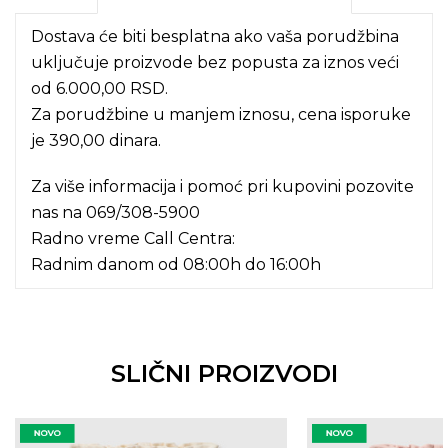
Dostava će biti besplatna ako vaša porudžbina
uključuje proizvode bez popusta za iznos veći
od 6.000,00 RSD.
Za porudžbine u manjem iznosu, cena isporuke
je 390,00 dinara.
Za više informacija i pomoć pri kupovini pozovite
nas na
069/308-5900
Radno vreme Call Centra:
Radnim danom od 08:00h do 16:00h
SLIČNI PROIZVODI