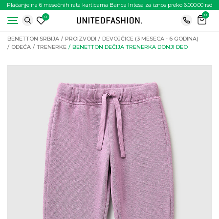
Plaćanje na 6 mesečnih rata karticama Banca Intesa za iznos preko 6.000.00 rsd
0
0
BENETTON SRBIJA
PROIZVODI
DEVOJČICE (3 MESECA - 6 GODINA)
ODEĆA
TRENERKE
BENETTON DEČIJA TRENERKA DONJI DEO