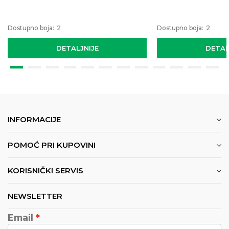
Dostupno boja:
2
Dostupno boja:
2
DETALJNIJE
DETAL
INFORMACIJE
POMOĆ PRI KUPOVINI
KORISNIČKI SERVIS
NEWSLETTER
Email