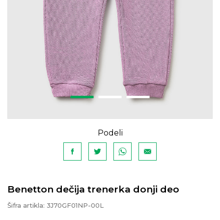
Podeli
Benetton dečija trenerka donji deo
Šifra artikla:
3J70GF01NP-00L