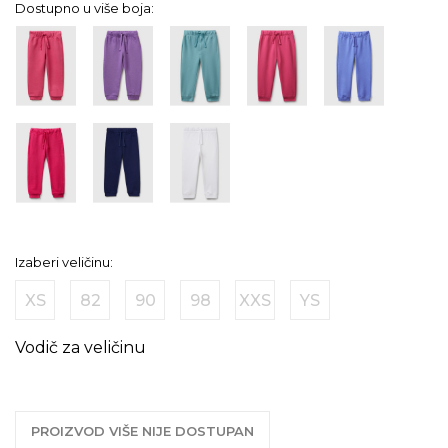
Dostupno u više boja:
Izaberi veličinu:
XS
82
90
98
XXS
YS
Vodič za veličinu
PROIZVOD VIŠE NIJE DOSTUPAN