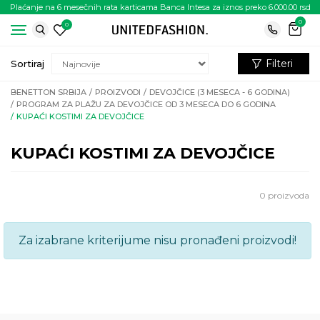
Plaćanje na 6 mesečnih rata karticama Banca Intesa za iznos preko 6.000.00 rsd
0
0
Filteri
Sortiraj
BENETTON SRBIJA
PROIZVODI
DEVOJČICE (3 MESECA - 6 GODINA)
PROGRAM ZA PLAŽU ZA DEVOJČICE OD 3 MESECA DO 6 GODINA
KUPAĆI KOSTIMI ZA DEVOJČICE
KUPAĆI KOSTIMI ZA DEVOJČICE
0
proizvoda
Za izabrane kriterijume nisu pronađeni proizvodi!