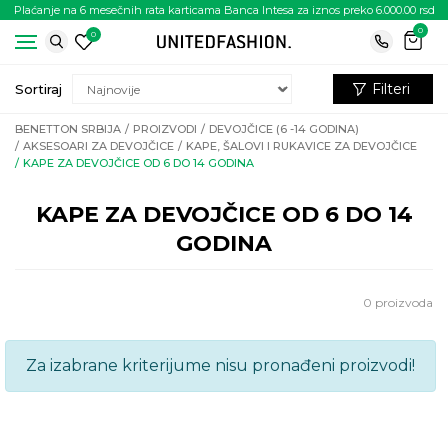
Plaćanje na 6 mesečnih rata karticama Banca Intesa za iznos preko 6.000.00 rsd
0
0
Filteri
Sortiraj
BENETTON SRBIJA
PROIZVODI
DEVOJČICE (6 -14 GODINA)
AKSESOARI ZA DEVOJČICE
KAPE, ŠALOVI I RUKAVICE ZA DEVOJČICE
KAPE ZA DEVOJČICE OD 6 DO 14 GODINA
KAPE ZA DEVOJČICE OD 6 DO 14
GODINA
0
proizvoda
Za izabrane kriterijume nisu pronađeni proizvodi!