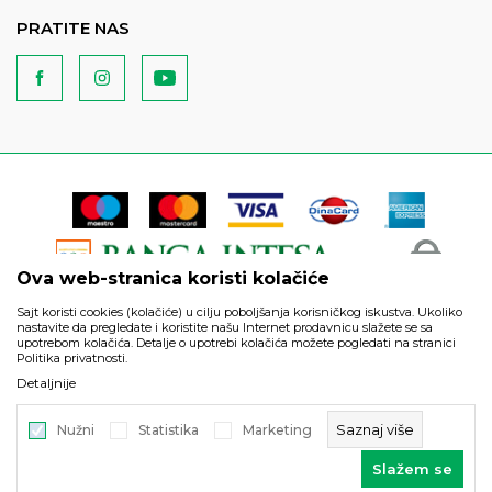
PRATITE NAS
Ova web-stranica koristi kolačiće
Sajt koristi cookies (kolačiće) u cilju poboljšanja korisničkog iskustva. Ukoliko
nastavite da pregledate i koristite našu Internet prodavnicu slažete se sa
upotrebom kolačića. Detalje o upotrebi kolačića možete pogledati na stranici
Politika privatnosti.
Podaci su informativnog karaktera i podložni su izmenama. Svi
Detaljnije
artikli prikazani na sajtu su deo naše ponude i ne podrazumeva
da su dostupni u svakom trenutku.
Saznaj više
Nužni
Statistika
Marketing
©2026
https://www.unitedfashion.rs/
, Izrada
NB SOFT
. Sva prava
Slažem se
zadržana.