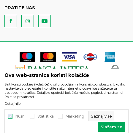
PRATITE NAS
Ova web-stranica koristi kolačiće
Sajt koristi cookies (kolačiće) u cilju poboljšanja korisničkog iskustva. Ukoliko
nastavite da pregledate i koristite našu Internet prodavnicu slažete se sa
upotrebom kolačića. Detalje o upotrebi kolačića možete pogledati na stranici
Politika privatnosti.
Podaci su informativnog karaktera i podložni su izmenama. Svi
Detaljnije
artikli prikazani na sajtu su deo naše ponude i ne podrazumeva
da su dostupni u svakom trenutku.
Saznaj više
Nužni
Statistika
Marketing
©2026
https://www.unitedfashion.rs/
, Izrada
NB SOFT
. Sva prava
Slažem se
zadržana.