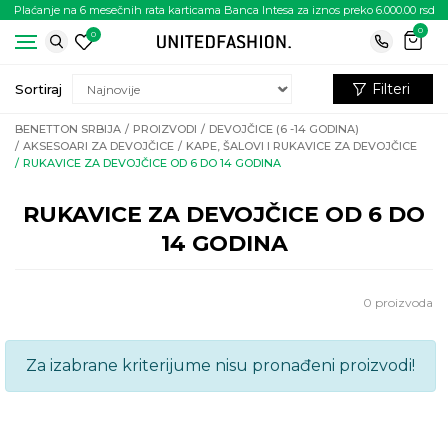
Plaćanje na 6 mesečnih rata karticama Banca Intesa za iznos preko 6.000.00 rsd
0
0
Filteri
Sortiraj
BENETTON SRBIJA
PROIZVODI
DEVOJČICE (6 -14 GODINA)
AKSESOARI ZA DEVOJČICE
KAPE, ŠALOVI I RUKAVICE ZA DEVOJČICE
RUKAVICE ZA DEVOJČICE OD 6 DO 14 GODINA
RUKAVICE ZA DEVOJČICE OD 6 DO
14 GODINA
0
proizvoda
Za izabrane kriterijume nisu pronađeni proizvodi!