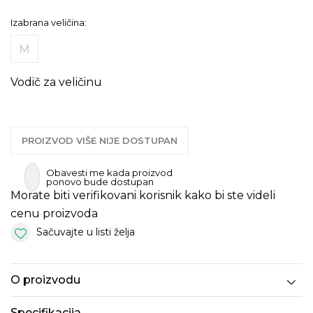
Izabrana veličina:
M
Vodič za veličinu
PROIZVOD VIŠE NIJE DOSTUPAN
Obavesti me kada proizvod
ponovo bude dostupan
Morate biti verifikovani korisnik kako bi ste videli
cenu proizvoda
Sačuvajte u listi želja
O proizvodu
Specifikacija