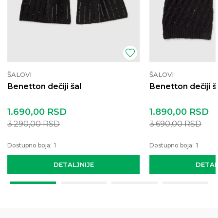
ŠALOVI
ŠALOVI
Benetton dečiji šal
Benetton dečiji š
1.690,00
RSD
1.890,00
RSD
3.290,00
RSD
3.690,00
RSD
Dostupno boja:
1
Dostupno boja:
1
DETALJNIJE
DETAL