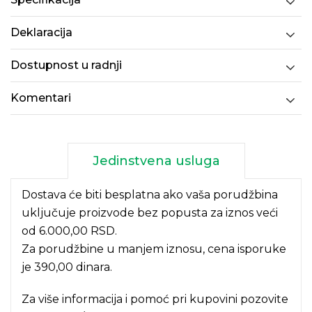
Deklaracija
Dostupnost u radnji
Komentari
Jedinstvena usluga
Dostava će biti besplatna ako vaša porudžbina
uključuje proizvode bez popusta za iznos veći
od 6.000,00 RSD.
Za porudžbine u manjem iznosu, cena isporuke
je 390,00 dinara.
Za više informacija i pomoć pri kupovini pozovite