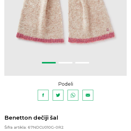
Podeli
Benetton dečiji šal
Šifra artikla:
67NDCU010G-0R2