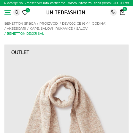
Plaćanje na 6 mesečnih rata karticama Banca Intesa za iznos preko 6.000.00 rsd
0
0
BENETTON SRBIJA
PROIZVODI
DEVOJČICE (6 -14 GODINA)
AKSESOARI
KAPE, ŠALOVI I RUKAVICE
ŠALOVI
BENETTON DEČIJI ŠAL