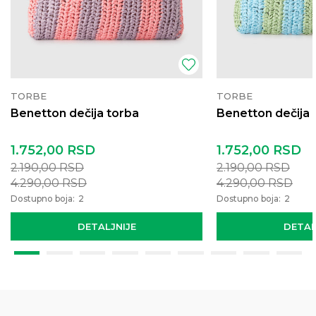
TORBE
TORBE
Benetton dečija torba
Benetton dečija 
1.752,00
RSD
1.752,00
RSD
2.190,00
RSD
2.190,00
RSD
4.290,00
RSD
4.290,00
RSD
Dostupno boja:
2
Dostupno boja:
2
DETALJNIJE
DETAL