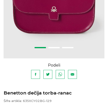
Podeli
Benetton dečija torba-ranac
Šifra artikla:
635XCY02BG-129