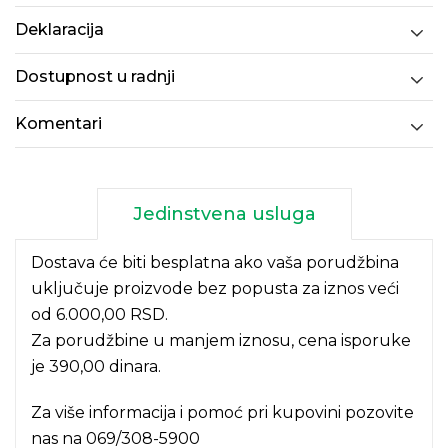
Deklaracija
Dostupnost u radnji
Komentari
Jedinstvena usluga
Dostava će biti besplatna ako vaša porudžbina
uključuje proizvode bez popusta za iznos veći
od 6.000,00 RSD.
Za porudžbine u manjem iznosu, cena isporuke
je 390,00 dinara.
Za više informacija i pomoć pri kupovini pozovite
nas na
069/308-5900