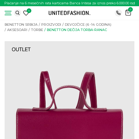
Plaćanje na 6 mesečnih rata karticama Banca Intesa za iznos preko 6.000.00 rsd
0
0
BENETTON SRBIJA
PROIZVODI
DEVOJČICE (6 -14 GODINA)
AKSESOARI
TORBE
BENETTON DEČIJA TORBA-RANAC