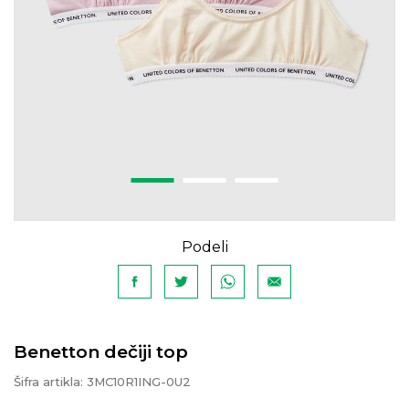
Podeli
Benetton dečiji top
Šifra artikla:
3MC10R1ING-0U2