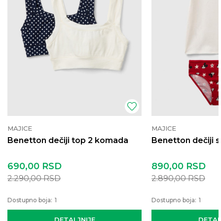
MAJICE
MAJICE
Benetton dečiji top 2 komada
Benetton dečiji s
690,00
RSD
890,00
RSD
2.290,00
RSD
2.890,00
RSD
Dostupno boja:
1
Dostupno boja:
1
DETALJNIJE
DETAL