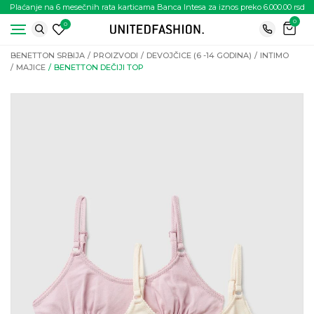
Plaćanje na 6 mesečnih rata karticama Banca Intesa za iznos preko 6.000.00 rsd
0
0
BENETTON SRBIJA
PROIZVODI
DEVOJČICE (6 -14 GODINA)
INTIMO
MAJICE
BENETTON DEČIJI TOP