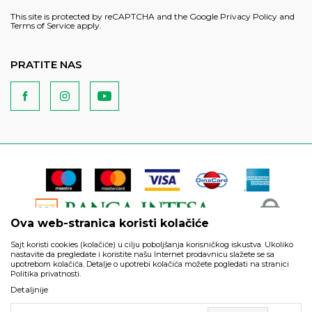
This site is protected by reCAPTCHA and the Google
Privacy Policy
and
Terms of Service
apply.
PRATITE NAS
Ova web-stranica koristi kolačiće
Sajt koristi cookies (kolačiće) u cilju poboljšanja korisničkog iskustva. Ukoliko
nastavite da pregledate i koristite našu Internet prodavnicu slažete se sa
upotrebom kolačića. Detalje o upotrebi kolačića možete pogledati na stranici
Politika privatnosti.
Podaci su informativnog karaktera i podložni su izmenama. Svi
Detaljnije
artikli prikazani na sajtu su deo naše ponude i ne podrazumeva
da su dostupni u svakom trenutku.