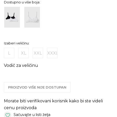
Dostupno u više boja:
Izaberi veličinu:
L
XL
XXL
XXXL
Vodič za veličinu
PROIZVOD VIŠE NIJE DOSTUPAN
Morate biti verifikovani korisnik kako bi ste videli
cenu proizvoda
Sačuvajte u listi želja