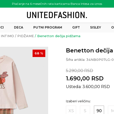
Plaćanje na 6 mesečnih rata karticama Banca Intesa za iznos
preko 6.000.00 rsd
CI
DECA
PUTNI PROGRAM
GIFT
SISLEY
O
INTIMO
PIDŽAME
Benetton dečija pidžama
Benetton dečij
68
%
Šifra artikla:
34NB0P07LG-
5.290,00
RSD
1.690,00
RSD
Ušteda:
3.600,00
RSD
Izaberi veličinu:
XS
S
90