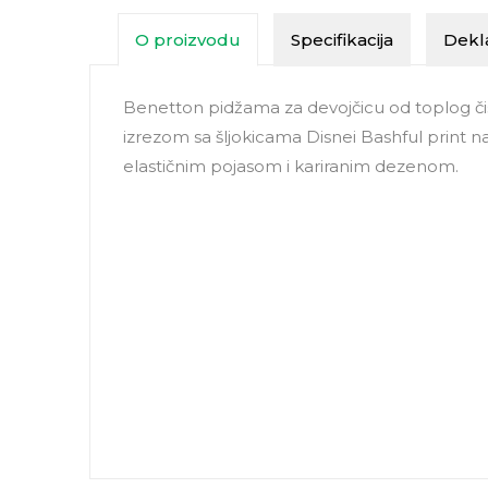
O proizvodu
Specifikacija
Dekla
Benetton pidžama za devojčicu od toplog či
izrezom sa šljokicama Disnei Bashful print na
elastičnim pojasom i kariranim dezenom.