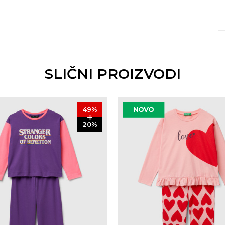
SLIČNI PROIZVODI
49
%
20
%