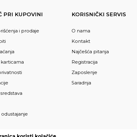
 PRI KUPOVINI
KORISNIČKI SERVIS
rišćenja i prodaje
O nama
iti
Kontakt
laćanja
Najčešća pitanja
 karticama
Registracija
privatnosti
Zaposlenje
cije
Saradnja
 sredstava
 odustajanje
a
anica koristi kolačiće