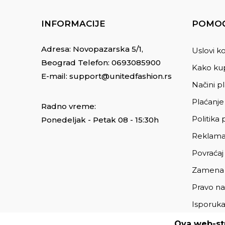
INFORMACIJE
POMOĆ
Adresa: Novopazarska 5/1,
Uslovi ko
Beograd Telefon:
0693085900
Kako kup
E-mail:
support@unitedfashion.rs
Načini p
Plaćanje
Radno vreme:
Politika 
Ponedeljak - Petak 08 - 15:30h
Reklama
Povraćaj
Zamena
Pravo na
Isporuk
Ova web-str