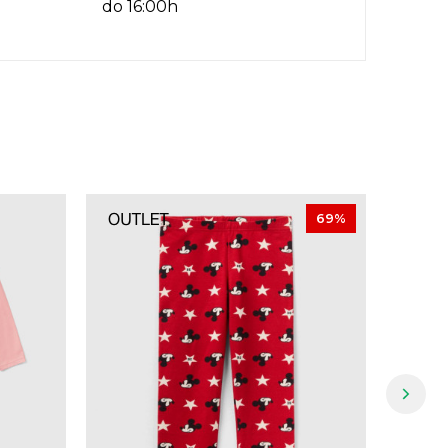
do 16:00h
69
%