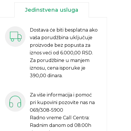
Jedinstvena usluga
Dostava će biti besplatna ako
vaša porudžbina uključuje
proizvode bez popusta za
iznos veći od 6.000,00 RSD.
Za porudžbine u manjem
iznosu, cena isporuke je
390,00 dinara.
Za više informacija i pomoć
pri kupovini pozovite nas na
069/308-5900
Radno vreme Call Centra:
Radnim danom od 08:00h