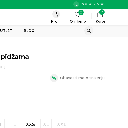
069 308 5900
0
0
Profil
Omiljeno
Korpa
UTLET
BLOG
a pidžama
08Q
Obavesti me o sniženju
M
L
XXS
XL
XXL