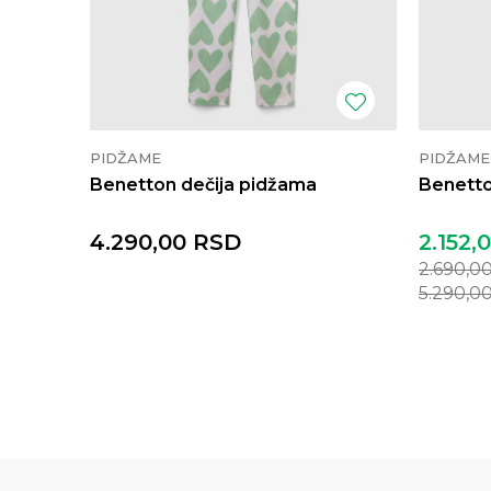
PIDŽAME
PIDŽAME
Benetton dečija pidžama
Benetto
4.290,00
RSD
2.152,
2.690,0
5.290,0