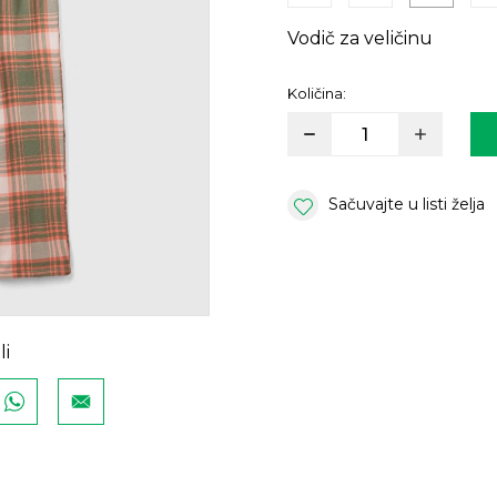
Vodič za veličinu
Količina:
Sačuvajte u listi želja
li