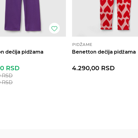
PIDŽAME
n dečija pidžama
Benetton dečija pidžama
00
RSD
4.290,00
RSD
0
RSD
0
RSD