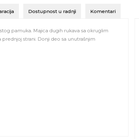
racija
Dostupnost u radnji
Komentari
stog pamuka. Majica dugih rukava sa okruglim
 prednjoj strani. Donji deo sa unutrašnjim