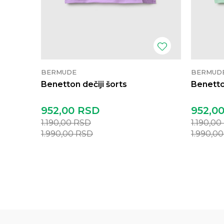
BERMUDE
BERMUD
Benetton dečiji šorts
Benetton
952,00
RSD
952,0
1.190,00
RSD
1.190,00
1.990,00
RSD
1.990,0