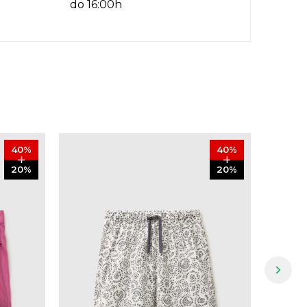
do 16:00h
40
%
40
%
20
%
20
%