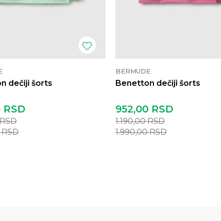
E
BERMUDE
 dečiji šorts
Benetton dečiji šorts
0
RSD
952,00
RSD
RSD
1.190,00
RSD
0
RSD
1.990,00
RSD