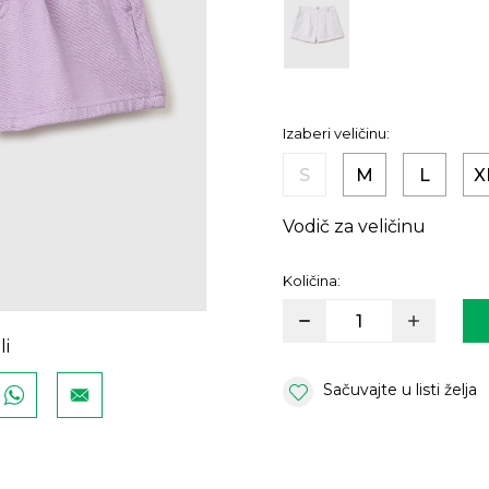
Izaberi veličinu:
S
M
L
X
Vodič za veličinu
Količina:
li
Sačuvajte u listi želja