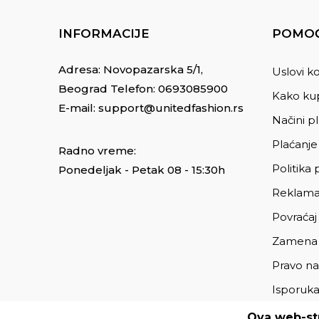
INFORMACIJE
POMOĆ
Adresa: Novopazarska 5/1,
Uslovi ko
Beograd Telefon:
0693085900
Kako kup
E-mail:
support@unitedfashion.rs
Načini p
Plaćanje
Radno vreme:
Politika 
Ponedeljak - Petak 08 - 15:30h
Reklama
Povraćaj
Zamena
Pravo na
Isporuk
Ova web-str