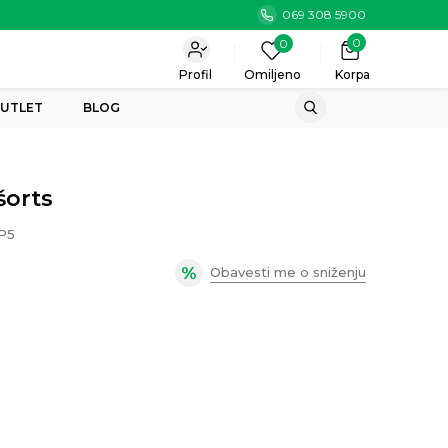
069 308 5900
0
0
Profil
Omiljeno
Korpa
UTLET
BLOG
šorts
P5
Obavesti me o sniženju