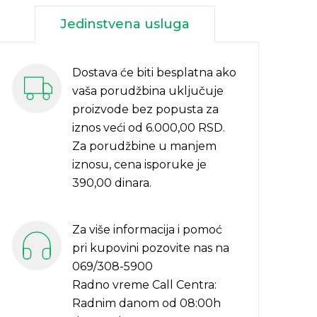
Jedinstvena usluga
Dostava će biti besplatna ako
vaša porudžbina uključuje
proizvode bez popusta za
iznos veći od 6.000,00 RSD.
Za porudžbine u manjem
iznosu, cena isporuke je
390,00 dinara.
Za više informacija i pomoć
pri kupovini pozovite nas na
069/308-5900
Radno vreme Call Centra:
Radnim danom od 08:00h