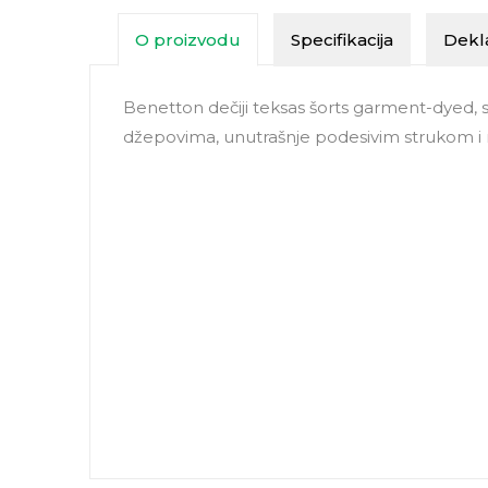
O proizvodu
Specifikacija
Dekla
Benetton dečiji teksas šorts garment-dyed,
džepovima, unutrašnje podesivim strukom i