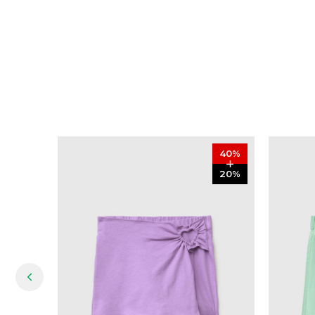
40
%
20
%