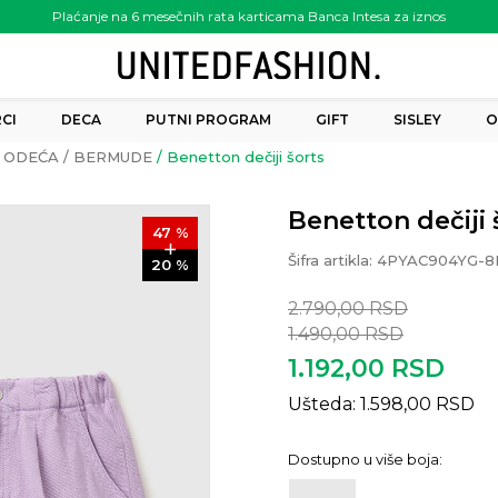
Plaćanje na 6 mesečnih rata karticama Banca Intesa za iznos
preko 6.000.00 rsd
CI
DECA
PUTNI PROGRAM
GIFT
SISLEY
O
ODEĆA
BERMUDE
Benetton dečiji šorts
Benetton dečiji 
47
%
Šifra artikla:
4PYAC904YG-8
20
%
2.790,00
RSD
1.490,00
RSD
1.192,00
RSD
Ušteda:
1.598,00
RSD
Dostupno u više boja: