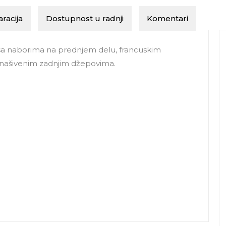
racija
Dostupnost u radnji
Komentari
 sa naborima na prednjem delu, francuskim
 našivenim zadnjim džepovima.