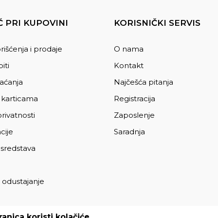
 PRI KUPOVINI
KORISNIČKI SERVIS
rišćenja i prodaje
O nama
iti
Kontakt
laćanja
Najčešća pitanja
 karticama
Registracija
privatnosti
Zaposlenje
cije
Saradnja
 sredstava
 odustajanje
a
anica koristi kolačiće