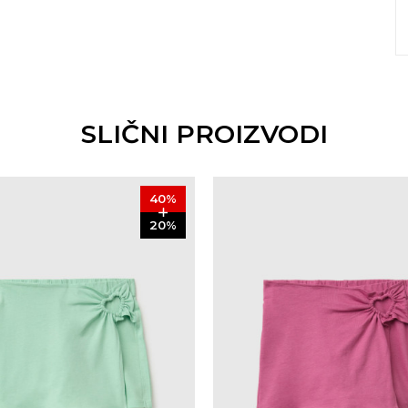
SLIČNI PROIZVODI
40
%
20
%