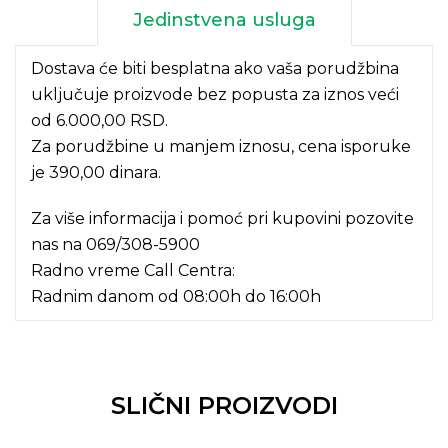
Jedinstvena usluga
Dostava će biti besplatna ako vaša porudžbina
uključuje proizvode bez popusta za iznos veći
od 6.000,00 RSD.
Za porudžbine u manjem iznosu, cena isporuke
je 390,00 dinara.
Za više informacija i pomoć pri kupovini pozovite
nas na
069/308-5900
Radno vreme Call Centra:
Radnim danom od 08:00h do 16:00h
SLIČNI PROIZVODI