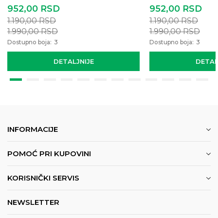
952,00
RSD
952,00
RSD
1.190,00
RSD
1.190,00
RSD
1.990,00
RSD
1.990,00
RSD
Dostupno boja:
3
Dostupno boja:
3
DETALJNIJE
DETAL
INFORMACIJE
POMOĆ PRI KUPOVINI
KORISNIČKI SERVIS
NEWSLETTER