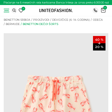
Plaćanje na 6 mesečnih rata karticama Banca Intesa za iznos preko 6.000.00 rsd
0
0
BENETTON SRBIJA
PROIZVODI
DEVOJČICE (6 -14 GODINA)
ODEĆA
BERMUDE
BENETTON DEČIJI ŠORTS
40
%
20
%