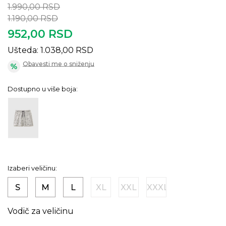
1.990,00
RSD
1.190,00
RSD
952,00
RSD
Ušteda:
1.038,00
RSD
Obavesti me o sniženju
Dostupno u više boja:
Izaberi veličinu:
S
M
L
XL
XXL
XXXL
Vodič za veličinu