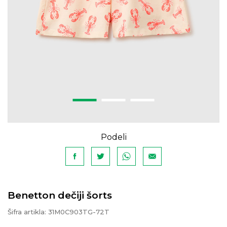
Podeli
Benetton dečiji šorts
Šifra artikla:
31M0C903TG-72T