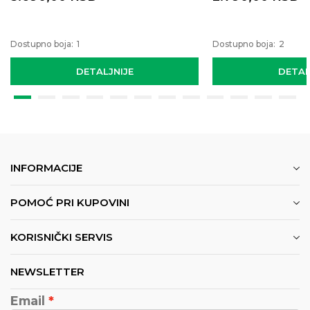
Dostupno boja:
1
Dostupno boja:
2
DETALJNIJE
DETAL
INFORMACIJE
POMOĆ PRI KUPOVINI
KORISNIČKI SERVIS
NEWSLETTER
Email