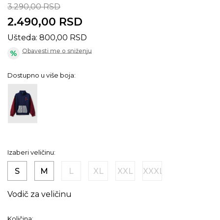
3.290,00
RSD
2.490,00
RSD
Ušteda:
800,00
RSD
Obavesti me o sniženju
Dostupno u više boja:
Izaberi veličinu:
S
M
L
XL
XXL
XXXL
Vodič za veličinu
Količina: