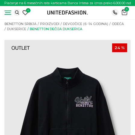
Plaćanje na 6 mesečnih rata karticama Banca Intesa za iznos preko 6.000.00 rsd
0
0
BENETTON SRBIJA
PROIZVODI
DEVOJČICE (6 -14 GODINA)
ODEĆA
DUKSERICE
BENETTON DEČIJA DUKSERICA
24
%