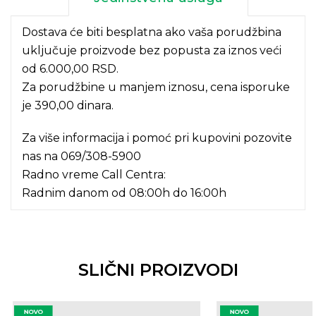
Dostava će biti besplatna ako vaša porudžbina
uključuje proizvode bez popusta za iznos veći
od 6.000,00 RSD.
Za porudžbine u manjem iznosu, cena isporuke
je 390,00 dinara.
Za više informacija i pomoć pri kupovini pozovite
nas na
069/308-5900
Radno vreme Call Centra:
Radnim danom od 08:00h do 16:00h
SLIČNI PROIZVODI