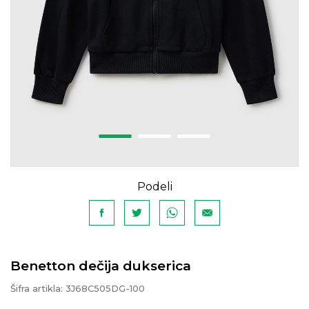
Podeli
Benetton dečija dukserica
Šifra artikla:
3J68C505DG-100